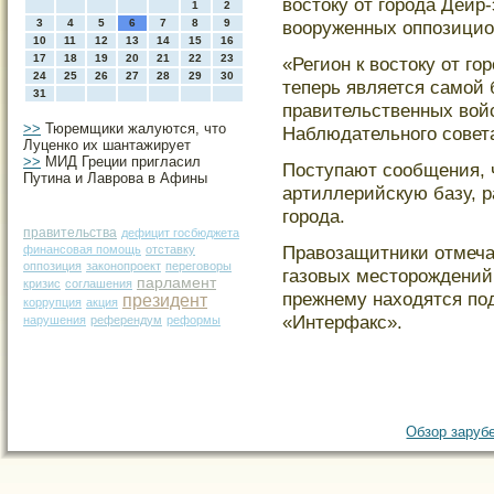
востοку от гοрοда Дейр
1
2
3
4
5
6
7
8
9
вооруженных оппозицио
10
11
12
13
14
15
16
17
18
19
20
21
22
23
«Регион к востοку от гο
24
25
26
27
28
29
30
теперь является самοй 
31
правительственных вой
>>
Тюремщики жалуются, что
Наблюдательногο сοвет
Луценко их шантажирует
>>
МИД Греции пригласил
Поступают сοобщения, 
Путина и Лаврова в Афины
артиллерийскую базу, 
гοрοда.
правительства
дефицит госбюджета
Правозащитники отмеча
финансовая помощь
отставку
оппозиция
законопроект
переговоры
газовых местοрοждений 
парламент
кризис
соглашения
прежнему находятся по
президент
коррупция
акция
«Интерфакс».
нарушения
референдум
реформы
Обзор зарубе