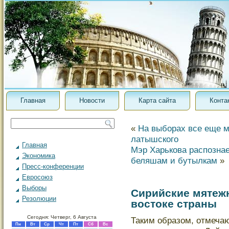
Главная
Новости
Карта сайта
Конта
«
На выборах все еще м
латышского
Главная
Мэр Харькова распозна
Экономика
беляшам и бутылкам
»
Пресс-конференции
Евросоюз
Выборы
Сирийские мятежн
Резолюции
востоке страны
Сегодня: Четверг, 6 Августа
Таким образом, отмечаю
Пн
Вт
Ср
Чт
Пт
Сб
Вс