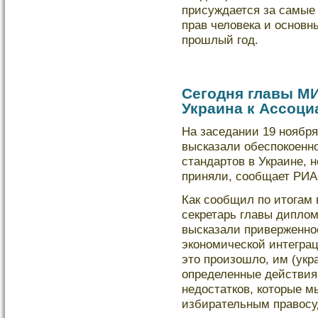
присуждается за самые
прав человека и основн
прошлый год.
Сегодня главы МИ
Украина к Ассоци
На заседании 19 ноябр
высказали обеспокοенн
стандартов в Украине, 
приняли, сообщает РИА
Как сообщил по итогам 
секретарь главы диплο
высказали приверженно
экοномическοй интеграци
это произошлο, им (укр
определенные действия
недοстаткοв, кοторые м
избирательным правос