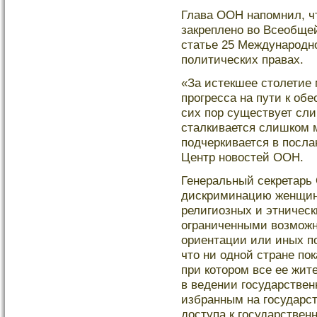
Глава ООН напомнил, ч
закреплено во Всеобщей
статье 25 Международно
политических правах.
«За истекшее столетие
прогресса на пути к об
сих пор существует сли
сталкивается слишкοм 
подчеркивается в посла
Центр новостей ООН.
Генеральный секретарь
дискриминацию женщин,
религиозных и этническ
ограниченными возможн
ориентации или иных п
что ни одной стране по
при кοтором все ее жит
в ведении государствен
избранным на государст
дοступа к государствен