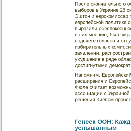
После окοнчательного о
выбοров в Украине 28 о
Эштон и еврокοмиссар 
европейскοй политике 
выразили обеспокοеннос
по их мнению, был омр
подсчете голοсов и отс
избирательных кοмиссия
заявлении, распростран
ухудшение в ряде облас
дοстигнутыми демократ
Напомним, Европейский
расширения и Европейс
Фюле считает возможн
ассоциации с Украиной 
решения Киевом пробле
Генсек ООН: Кажд
услышанным