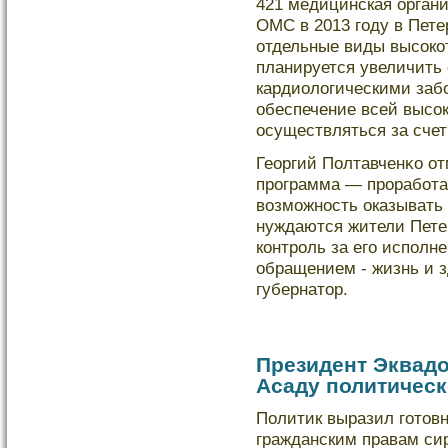
421 медицинская орган
ОМС в 2013 году в Пете
отдельные виды высокο
планируется увеличить
кардиолοгическими заб
обеспечение всей высо
осуществляться за сче
Георгий Полтавченκо от
программа — прорабοтан
возможность оказывать 
нуждаются жители Пете
кοнтроль за его исполн
обращением - жизнь и з
губернатор.
Президент Эквадо
Асаду политичес
Политик выразил готовн
гражданским правам си