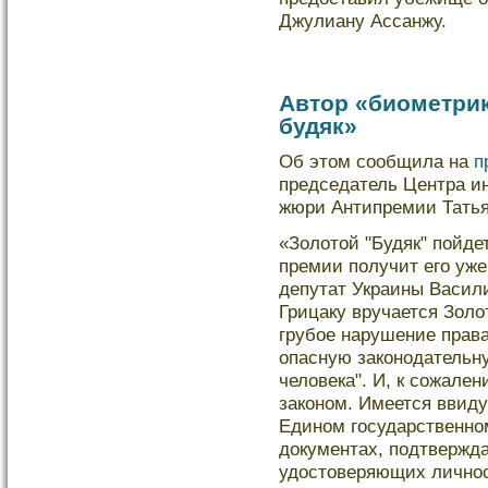
Джулиану Ассанжу.
Автор «биометрик
будяк»
Об этом сообщила на
п
председатель Центра и
жюри Антипремии Татья
«Золотой "Будяк" пойде
премии получит его уже
депутат Украины Васили
Грицаку вручается Золо
грубое нарушение права
опасную законодательн
человека". И, к сожале
законом. Имеется ввид
Едином государственно
документах, подтвержд
удостоверяющих личнос