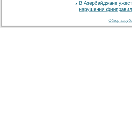
В Азербайджане ужест
нарушения финправил
Обзор зарубе