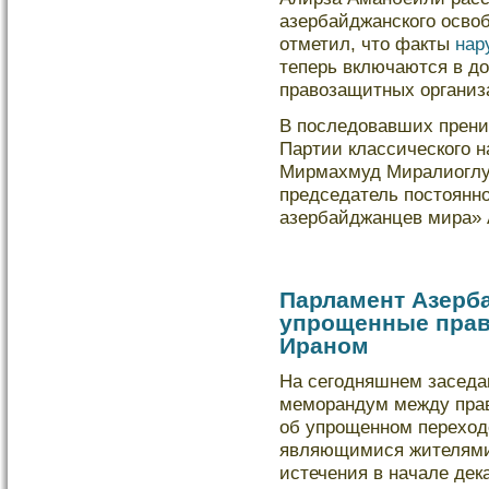
азербайджанского осво
отметил, что факты
нар
теперь включаются в д
правозащитных организ
В последοвавших прени
Партии классическοго 
Мирмахмуд Миралиоглу,
председатель постоянно
азербайджанцев мира» 
Парламент Азерб
упрощенные прав
Ираном
На сегодняшнем заседа
меморандум между пра
об упрощенном переход
являющимися жителями 
истечения в начале дека