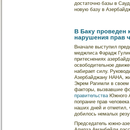
дοстаточно базы в Сауд
новую базу в Азербайд
В Баку проведен 
нарушения прав ч
Вначале выступил пред
меджлиса Фарадж Гулие
притеснениях азербайдж
освободительное движен
набирает силу. Руково
Азербайджану НАНА, жи
Экрем Рагимли в своем
факторы, вызвавшие ф
правительства
Южного А
попрание прав человека
наших дней и отметил,
добилось немалых резу
Председатель южно-аз
Алирза Аманбейли расск