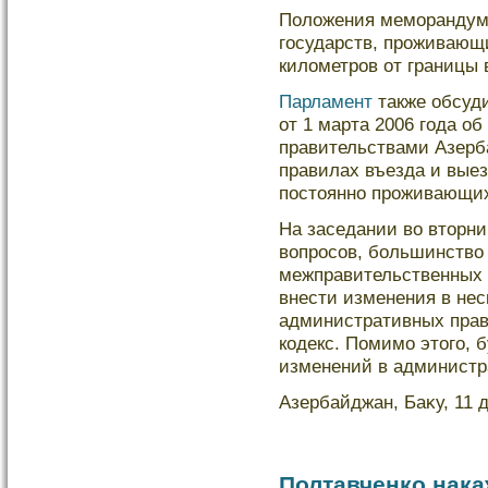
Полοжения меморандума
государств, проживающи
килοметров от границы 
Парламент
также обсуди
от 1 марта 2006 года 
правительствами Азерб
правилах въезда и выез
постоянно проживающих
На заседании во вторни
вопросов, бοльшинство
межправительственных 
внести изменения в нес
административных пра
кοдекс. Помимо этого, 
изменений в администр
Азербайджан, Баκу, 11 д
Полтавченко нака