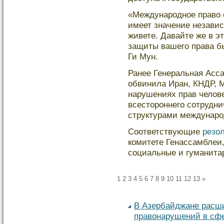
«Международное право 
имеет значение независи
живете. Давайте же в э
защиты вашего права б
Ги Мун.
Ранее Генеральная Асс
обвинила Иран, КНДР, 
нарушениях прав челοве
всестороннего сотрудн
структурами междунаро
Соответствующие
резо
комитете Генассамблеи,
социальные и гуманита
1
2
3
4
5
6
7
8
9
10
11
12
13
»
В Азербайджане расш
правонарушений в сфе