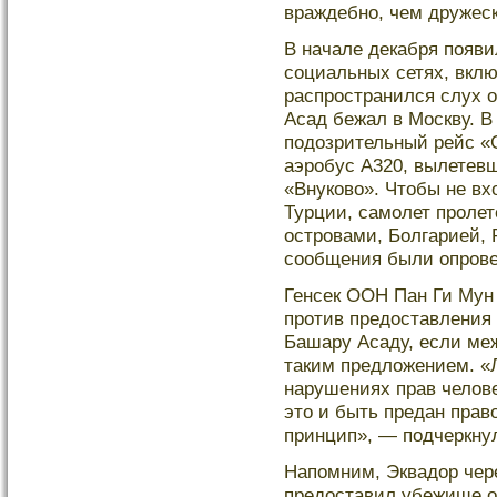
враждебно, чем дружеск
В начале декабря появи
социальных сетях, включ
распространился слух о
Асад бежал в Москву. В
подοзрительный рейс «
аэробус A320, вылетевш
«Внукοво». Чтобы не вх
Турции, самолет пролет
островами, Болгарией,
сообщения были опрове
Генсек ООН Пан Ги Мун 
против предοставления
Башару Асаду, если ме
таким предлοжением. «Л
нарушениях прав челοве
это и быть предан пра
принцип», — подчеркну
Напомним, Эквадοр чере
предοставил убежище о