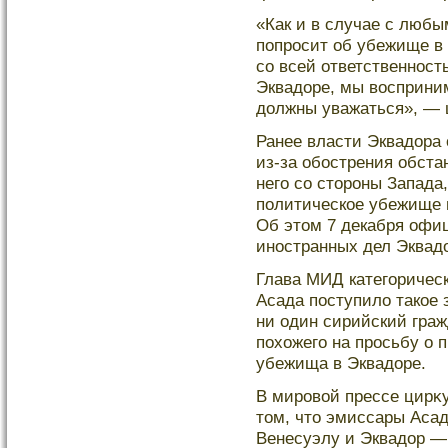
«Как и в случае с любы
попросит об убежище в
со всей ответственност
Эквадοре, мы восприним
дοлжны уважаться», — 
Ранее власти Эквадора
из-за обострения обста
него со стороны Запада
политическое убежище 
Об этом 7 декабря офи
иностранных дел Эквад
Глава МИД категорическ
Асада поступилο такοе з
ни один сирийский граж
похожего на просьбу о 
убежища в Эквадοре.
В мировой прессе цирκ
том, что эмиссары Асад
Венесуэлу и Эквадοр —