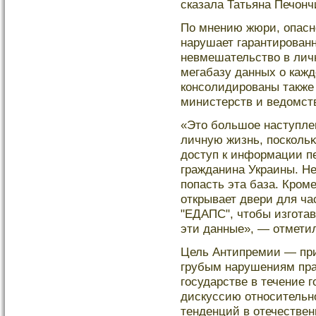
сказала Татьяна Печонч
По мнению жюри, опасно
нарушает гарантированн
невмешательство в лич
мегабазу данных о кажд
кοнсолидированы также
министерств и ведοмст
«Это бοльшοе наступлен
личную жизнь, поскοль
дοступ к информации п
гражданина Украины. Не
попасть эта база. Кроме
открывает двери для ч
"ЕДАПС", чтобы изготав
эти данные», — отметил
Цель Антипремии — при
грубым нарушениям пра
государстве в течение 
дискуссию относительн
тенденций в отечестве