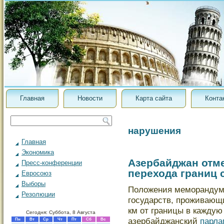
Главная
Новости
Карта сайта
Конта
нарушения
Главная
Экономика
Азербайджан отм
Пресс-конференции
перехода границ 
Евросоюз
Выборы
Положения меморандума
Резолюции
государств, проживающи
км от границы в каждую 
Сегодня: Суббота, 8 Августа
азербайджанский
парла
Пн
Вт
Ср
Чт
Пт
Сб
Вс