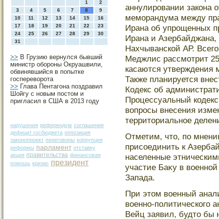
1
2
аннулировании закона о
3
4
5
6
7
8
9
меморандума между пр
10
11
12
13
14
15
16
17
18
19
20
21
22
23
Ирана об упрощенных п
24
25
26
27
28
29
30
Ирана и Азербайджана,
31
Нахчыванской АР. Всего
>>
В Грузию вернулся бывший
Меджлис рассмотрит 25
министр обороны Окруашвили,
касаются утверждения 
обвинявшийся в попытке
Также планируется внес
госпереворота
>>
Глава Пентагона поздравил
Кодекс об администрат
Шойгу с новым постом и
Процессуальный кодекс
пригласил в США в 2013 году
вопросы внесения изме
территориальное делен
нарушения
референдум
соглашения
дефицит госбюджета
оппозиция
Отметим, что, по мнени
законопроект
переговоры
коррупция
присоединить к Азербай
парламент
реформы
отставку
правительства
акция
финансовая
населенные этническим
президент
помощь
кризис
участие Баκу в военной
Запада.
При этом военный анал
военно-политическοго 
Вейц заявил, будто бы