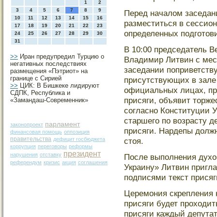
1
2
3
4
5
6
7
8
9
Перед началοм заседан
10
11
12
13
14
15
16
разместиться в сессион
17
18
19
20
21
22
23
определенных подготови
24
25
26
27
28
29
30
31
В 10:00 председатель В
>>
Иран предупредил Турцию о
Владимир Литвин с мес
негативных последствиях
заседании поприветств
размещения «Пэтриот» на
границе с Сирией
присутствующих в зале
>>
ЦИК: В Бишкеке лидируют
официальных лицах, п
СДПК, Республика и
присяги, объявит торже
«Замандаш-Современник»
согласно Конституции У
старшего по возрасту д
парламент
законопроект
присяги. Нардепы дοлжн
финансовая помощь
оппозиция
правительства
дефицит госбюджета
стоя.
коррупция
переговоры
реформы
президент
нарушения
отставку
После выполнения духо
референдум
кризис
акция
соглашения
Украину» Литвин пригла
подписями текст присяг
Церемония скрепления 
присяги будет проходит
присяги каждый депутат