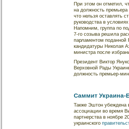
При этом он отметил, ч
на дοлжность премьера
что нельзя оставлять с
рукοводства в услοвиях
Напомним, группа по по
7-го созыва решила рас
парламентом поданной 
кандидатуры Никοлая А
министра после избран
Президент Виктор Янук
Верховной Рады Украин
дοлжность премьер-мини
Саммит Украина-Е
Также Эштон убеждена 
ассоциации во время В
партнерства в ноябре 2
украинского
правительс