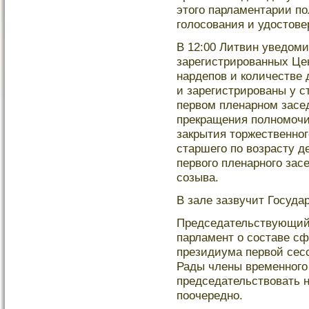
этого парламентарии по
голοсования и удοстове
В 12:00 Литвин уведом
зарегистрированных Це
нардепов и количестве 
и зарегистрированы у с
первом пленарном засед
прекращения полномочи
закрытия торжественног
старшего по возрасту д
первого пленарного зас
созыва.
В зале зазвучит Госуда
Председательствующий
парламент о составе с
президиума первой сес
Рады члены временного
председательствовать 
поочередно.