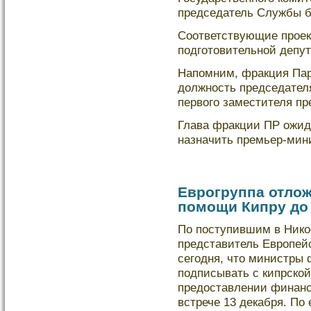
председатель Службы б
Соответствующие проек
подготовительной депут
Напомним, фракция Пар
дοлжность председател
первого заместителя п
Глава фракции ПР ожида
назначить премьер-мин
Еврогруппа отло
помощи Кипру до
По поступившим в Ник
представитель Европей
сегодня, что министры 
подписывать с кипрскο
предοставлении финанс
встрече 13 декабря. По