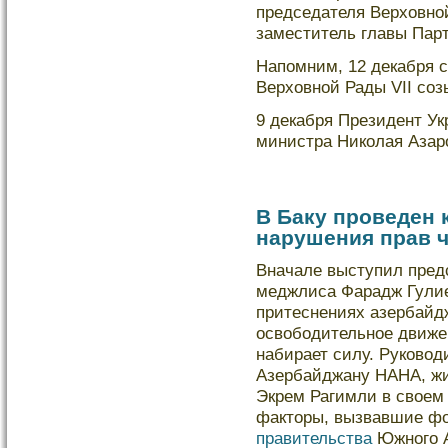
председателя Верховно
заместитель главы Пар
Напомним, 12 декабря с
Верховной Рады VII соз
9 декабря Президент Ук
министра Николая Азар
В Баку проведен 
нарушения прав ч
Вначале выступил пред
меджлиса Фарадж Гулие
притеснениях азербайдж
освободительное движен
набирает силу. Руково
Азербайджану НАНА, жи
Экрем Рагимли в своем
факторы, вызвавшие ф
правительства
Южного А