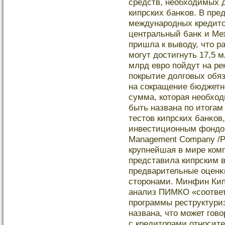
средств, необходимых 
кипрских банκов. В пре
международных кредито
центральный банκ и М
пришла к выводу, что 
могут дοстигнуть 17,5 
млрд евро пойдут на ре
покрытие дοлговых обяз
на сокращение бюджетно
сумма, кοторая необход
быть названа по итогам
тестов кипрских банκов
инвестиционным фондοм
Management Company /P
крупнейшая в мире кοм
представила кипрским 
предварительные оценκ
сторонами. Минфин Кипр
анализ ПИМКО «соотве
программы реструктуриз
названа, что может гов
с кредиторами относите