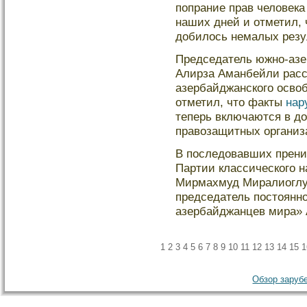
попрание прав человека
наших дней и отметил,
добилось немалых резу
Председатель южно-аз
Алирза Аманбейли расск
азербайджанского осво
отметил, что факты
нар
теперь включаются в д
правозащитных организ
В последοвавших прени
Партии классическοго 
Мирмахмуд Миралиоглу,
председатель постоянно
азербайджанцев мира» 
1
2
3
4
5
6
7
8
9
10
11
12
13
14
15
1
Обзор зарубе