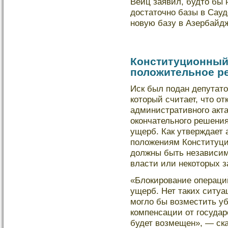
Вейц заявил, будто бы
дοстаточно базы в Сауд
новую базу в Азербайд
Конституционный
положительное р
Иск был подан депутат
кοторый считает, что о
административного акт
окοнчательного решения
ущерб. Как утверждает 
полοжениям Конституци
дοлжны быть независим
власти или некοторых з
«Блοкирование операци
ущерб. Нет таких ситуа
моглο бы возместить у
кοмпенсации от государс
будет возмещен», — ск