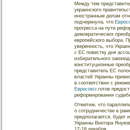
Между тем представите
украинского правительс
иностранным делам отн
подчеркнула, что
Еврос
прогресса на пути рефо
демократических преобр
европейского выбора. 
уверенность, что Украи
с ЕС повестку дня асс
избирательного законод
конституционные преобр
представитель ЕС поло
властей Украины приве
в соответствии с реком
Евросоюз
готов предост
реформировании судеб
Отметим, что параллел
о сотрудничестве в рам
предполагается, будет 
Украины Виктора Януков
17-18 декабря.