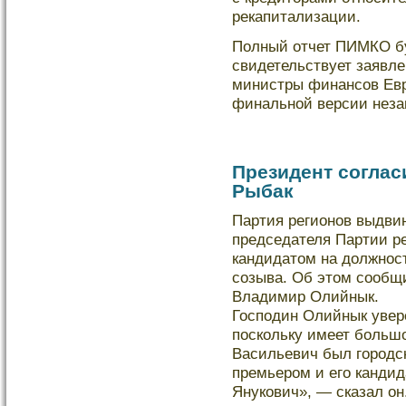
рекапитализации.
Полный отчет ПИМКО буд
свидетельствует заявл
министры финансов Евр
финальной версии неза
Президент соглас
Рыбак
Партия регионов выдви
председателя Партии р
кандидатом на должност
созыва. Об этом сообщ
Владимир Олийнык.
Господин Олийнык увере
поскольку имеет больш
Васильевич был городс
премьером и его канди
Янукович», — сказал он