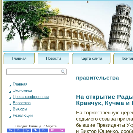
Главная
Новости
Карта сайта
Конта
правительства
Главная
Экономика
На открытие Рад
Пресс-конференции
Кравчук, Кучма и
Евросоюз
Выборы
На торжественную цере
Резолюции
седьмого созыва пригл
бывшие Президенты Укр
Сегодня: Пятница, 7 Августа
и Виктор Ющенκо, сооб
Пн
Вт
Ср
Чт
Пт
Сб
Вс