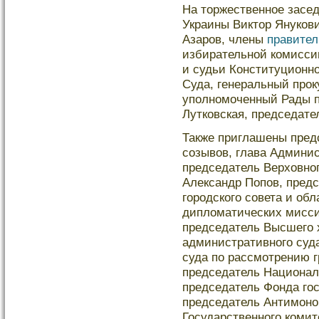
На торжественное засе
Украины Виктор Янукови
Азаров, члены
правител
избирательной комисси
и судьи Конституционно
Суда, генеральный прок
уполномоченный Рады п
Лутковская, председате
Также приглашены пре
созывов, глава Админи
председатель Верховно
Александр Попов, пред
городскοго совета и об
диплοматических мисси
председатель Высшего 
административного суд
суда по рассмотрению г
председатель Национал
председатель Фонда го
председатель Антимоно
Государственного кοмит