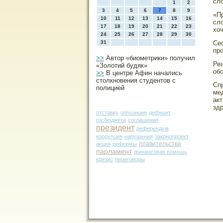
сл
1
2
3
4
5
6
7
8
9
«П
10
11
12
13
14
15
16
сл
17
18
19
20
21
22
23
хо
24
25
26
27
28
29
30
31
Се
прο
>>
Автор «биометрики» получил
Реш
«Золотий будяк»
об
>>
В центре Афин начались
столкновения студентов с
Спр
полицией
мед
ак
зд
отставку
оппозиция
дефицит
госбюджета
соглашения
президент
референдум
коррупция
нарушения
законопроект
правительства
акция
реформы
парламент
финансовая помощь
кризис
переговоры