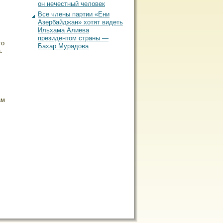
он нечестный человек
Все члены партии «Ени
Азербайджан» хотят видеть
Ильхама Алиева
президентом страны —
гο
Бахар Мурадова
.
ам