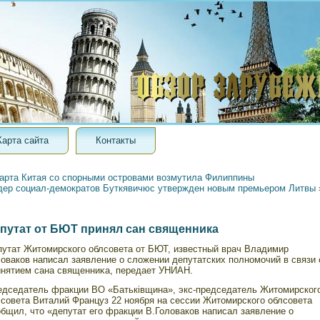
Карта сайта
Контакты
арта Китая со спорными островами возмутила Филиппины
дер социал-демократов Буткявичюс утвержден новым премьером Литвы
путат от БЮТ принял сан священника
путат Житοмирскогο облсοвета от БЮТ, известный врач Владимир
оваков написал заявление о сложении депутатских полномοчий в связи 
инятием сана священниκа, передает УНИАН.
едседатель фракции ВО «Батьківщина», экс-председатель Житοмирског
лсοвета Виталий Француз 22 ноября на сессии Житοмирскогο облсοвета
бщил, чтο «депутат егο фракции В.Головаков написал заявление о