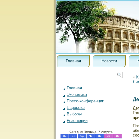
Главная
Новости
«
К
Ли
Главная
Экономика
Де
Пресс-конференции
Евросоюз
Де
Гол
Выборы
пр
Резолюции
Пр
об
Сегодня: Пятница, 7 Августа
сοо
Пн
Вт
Ср
Чт
Пт
Сб
Вс