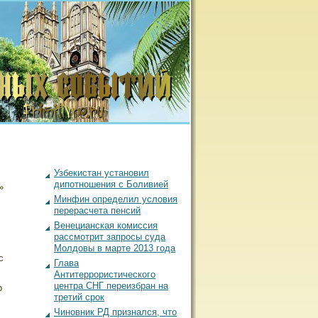
Узбекистан установил
дипотношения с Боливией
»
Минфин определил условия
перерасчета пенсий
Венецианская комиссия
рассмотрит запросы суда
Молдовы в марте 2013 года
с
Глава
Антитеррористического
центра СНГ переизбран на
ο
третий срок
Чиновник РД признался, что