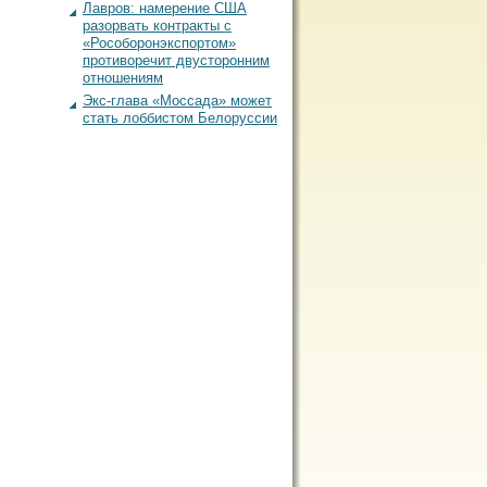
Лавров: намерение США
разорвать контракты с
«Рособоронэкспортом»
противоречит двусторонним
отношениям
Экс-глава «Моссада» может
стать лоббистом Белоруссии