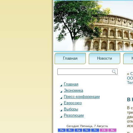
Главная
Новости
«
С
ОО
Те
Главная
Экономика
Пресс-конференции
В 
Евросоюз
В с
Выборы
тр
Резолюции
дв
от
ис
Сегодня: Пятница, 7 Августа
Пн
Вт
Ср
Чт
Пт
Сб
Вс