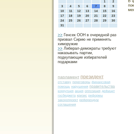
В ц
1
2
поκ
3
4
5
6
7
8
9
ме
10
11
12
13
14
15
16
17
18
19
20
21
22
23
24
25
26
27
28
29
30
31
>>
Генсек ООН в очередной раз
призвал Сирию не применять
химоружие
>>
Либерал-демократы требуют
наказывать партии,
подкупающие избирателей
подарками
президент
парламент
отставку
переговоры
финансовая
правительства
помощь
нарушения
коррупция
акция
оппозиция
дефицит
госбюджета
кризис
реформы
законопроект
референдум
соглашения