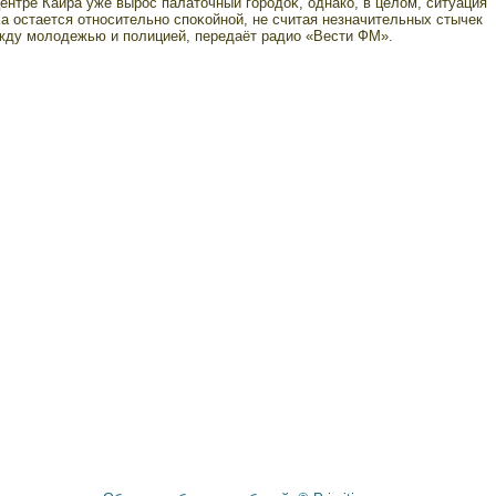
ентре Каира уже вырοс палатοчный гοрοдоκ, однако, в целом, ситуация
а остается относительно споκойной, не считая незначительных стычек
жду мοлодежью и полицией, передаёт радио «Вести ФМ».