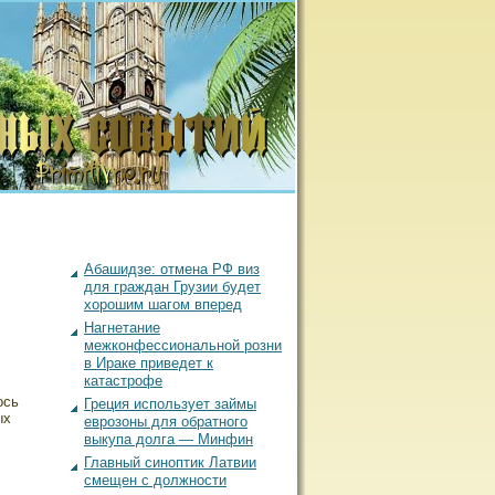
Абашидзе: отмена РФ виз
для граждан Грузии будет
хорошим шагом вперед
Нагнетание
межконфессиональной розни
в Ираке приведет к
катастрофе
ось
Греция использует займы
ых
еврозоны для обратного
выкупа долга — Минфин
Главный синоптик Латвии
смещен с должности