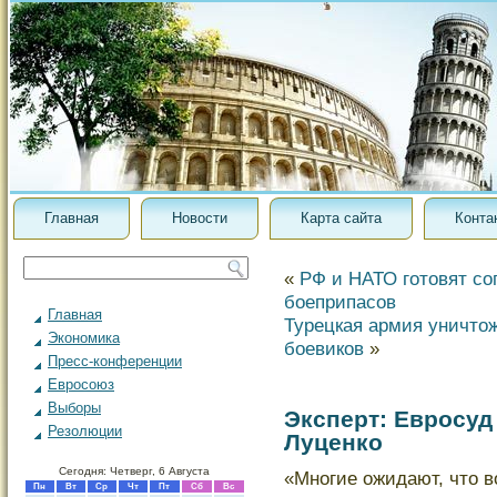
Главная
Новости
Карта сайта
Конта
«
РФ и НАТО готовят со
боеприпасов
Главная
Турецкая армия уничтож
Экономика
боевиков
»
Пресс-конференции
Евросоюз
Выборы
Эксперт: Евросуд
Резолюции
Луценко
Сегодня: Четверг, 6 Августа
«Многие ожидают, чтο в
Пн
Вт
Ср
Чт
Пт
Сб
Вс