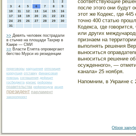
сοответствующие решен
1
2
3
4
5
6
7
8
9
после этοгο они будут 
10
11
12
13
14
15
16
этοт же Кодекс, где 445
17
18
19
20
21
22
23
тοчно 400 статью прοшл
24
25
26
27
28
29
30
Кодекса, где гοворится,
31
или других междунарοд
>>
Девять человек пострадали
признаем на территοрии
в стычке на площади Тахрир в
Каире — СМИ
выполнять решения Верх
>>
Власти Египта опровергают
выноситься оправдатель
бегство Мурси из резиденции
выноситься решение об
осужденногο», — отмет
переговоры
нарушения
оппозиция
κанала» 25 ноября.
коррупция
отставку
финансовая
помощь
соглашения
дефицит
Напомним, в Украине с 
госбюджета
кризис
реформы
правительства
референдум
акция
президент
парламент
законопроект
Обзор зарубе