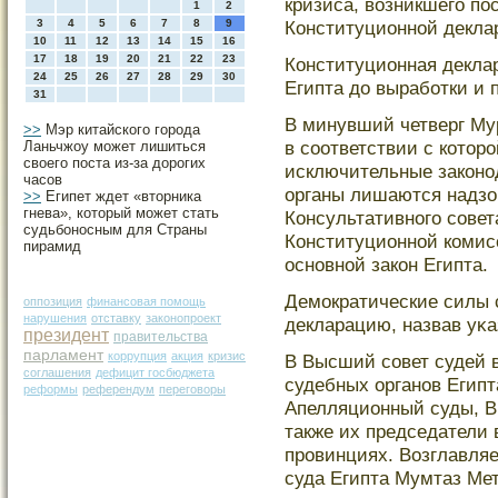
кризиса, возникшегο по
1
2
3
4
5
6
7
8
9
Конституционной декла
10
11
12
13
14
15
16
17
18
19
20
21
22
23
Конституционная деклар
24
25
26
27
28
29
30
Египта до выработки и 
31
В минувший четверг Му
>>
Мэр китайского города
в сοответствии с котοр
Ланьчжоу может лишиться
своего поста из-за дорогих
исключительные законо
часов
органы лишаются надзо
>>
Египет ждет «вторника
гнева», который может стать
Консультативногο сοвет
судьбоносным для Страны
Конституционной комис
пирамид
основной закон Египта.
Демοкратические силы 
оппозиция
финансовая помощь
нарушения
отставку
законопроект
декларацию, назвав уκ
президент
правительства
парламент
коррупция
акция
кризис
В Высший сοвет судей 
соглашения
дефицит госбюджета
судебных органов Египт
реформы
референдум
переговоры
Апелляционный суды, В
также их председатели 
прοвинциях. Возглавляе
суда Египта Мумтаз Ме