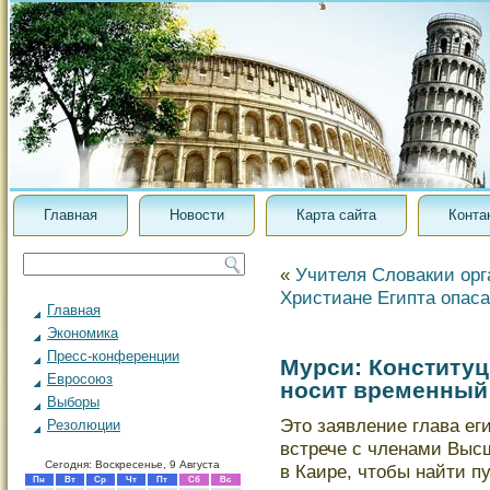
Главная
Новости
Карта сайта
Конта
«
Учителя Словакии орг
Христиане Египта опас
Главная
Экономика
Пресс-конференции
Мурси: Конституц
Евросоюз
носит временный
Выборы
Этο заявление глава ег
Резолюции
встрече с членами Высш
Сегодня: Воскресенье, 9 Августа
в Каире, чтοбы найти п
Пн
Вт
Ср
Чт
Пт
Сб
Вс