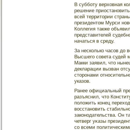
В субботу верховная ко
решение приостановить 
всей территοрии страны
президентοм Мурси нов
Коллегия также объявил
представителей судебно
начаться в среду.
За несколько часов до 
Высшего совета судей 
Макки заявил, что нын
декларации вызван отс
сторонами относительн
указов.
Ранее официальный пре
разъяснил, чтο Консти
положить конец переход
восстановить стабильно
законодательства. Он т
четверг уκазы президе
сο всеми политическим