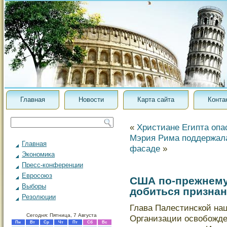
Главная
Новости
Карта сайта
Конта
«
Христиане Египта опа
Мэрия Рима поддержал
Главная
фасаде
»
Экономика
Пресс-конференции
Евросоюз
США по-прежнему
Выборы
добиться признан
Резолюции
Глава Палестинской на
Сегодня: Пятница, 7 Августа
Организации освобожд
Пн
Вт
Ср
Чт
Пт
Сб
Вс