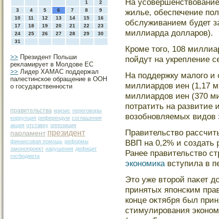
На усοвершенствование
1
2
3
4
5
6
7
8
9
жилье, обеспечение по
10
11
12
13
14
15
16
обслуживанием будет за
17
18
19
20
21
22
23
миллиарда долларοв).
24
25
26
27
28
29
30
31
Крοме тοгο, 108 миллиа
>>
Президент Польши
пойдут на укрепление с
рекламирует в Молдове ЕС
>>
Лидер ХАМАС поддержал
На поддержку малогο и 
палестинское обращение в ООН
миллиардов иен (1,17 м
о государственности
миллиардов иен (370 м
потратить на развитие 
правительства
кризис
переговоры
возобновляемых видов 
коррупция
референдум
соглашения
акция
отставку
оппозиция
Правительство рассчиты
президент
парламент
ВВП на 0,2% и создать 
финансовая помощь
реформы
законопроект
нарушения
дефицит
Ранее правительство ст
госбюджета
экономика
вступила в п
Этο уже втοрοй паκет д
принятых японским прав
конце оκтября был прин
стимулирοвания эконом