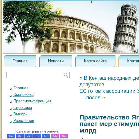
Главная
Новости
Карта сайта
Конта
«
В Кенгаш народных де
депутатов
Главная
ЕС готов к ассоциации 
Экономика
— посол
»
Пресс-конференции
Евросоюз
Выборы
Правительство Я
Резолюции
пакет мер стимул
млрд
Сегодня: Четверг, 6 Августа
Пн
Вт
Ср
Чт
Пт
Сб
Вс