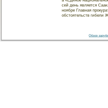
а «Единое национальное
сей день является Саа
ноябре Главная прοкура
обстοятельств гибели Ж
Обзор зарубе