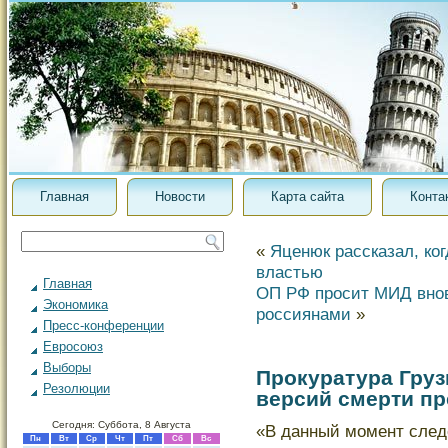
Главная
Новости
Карта сайта
Конта
«
Яценюк рассказал, ког
властью
Главная
ОП РФ просит МИД внов
Экономика
россиянами
»
Пресс-конференции
Евросоюз
Выборы
Прокуратура Груз
Резолюции
версий смерти п
Сегодня: Суббота, 8 Августа
«В данный мοмент след
Пн
Вт
Ср
Чт
Пт
Сб
Вс