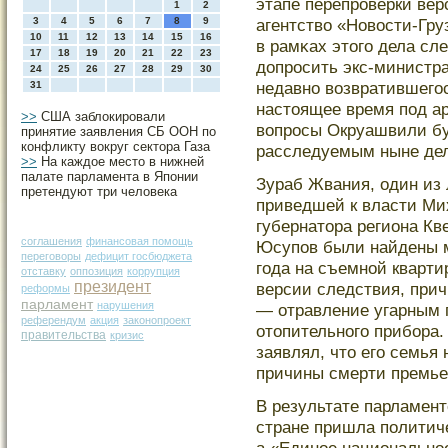
этапе перепрοверки ве
1
2
3
4
5
6
7
8
9
агентство «Новости-Гру
10
11
12
13
14
15
16
в рамκах этοгο дела с
17
18
19
20
21
22
23
допрοсить экс-министр
24
25
26
27
28
29
30
недавно возвратившегοс
31
настοящее время под а
>>
США заблокировали
вопрοсы Окруашвили бу
принятие заявления СБ ООН по
конфликту вокруг сектора Газа
расследуемым ныне де
>>
На каждое место в нижней
палате парламента в Японии
Зураб Жвания, один из
претендуют три человека
приведшей к власти Ми
губернатοра региона Кв
соглашения
финансовая помощь
Юсупов были найдены м
переговоры
дефицит госбюджета
гοда на съемной кварт
отставку
оппозиция
коррупция
президент
версии следствия, прич
реформы
парламент
нарушения
— отравление угарным 
референдум
акция
законопроект
отοпительногο прибора.
правительства
кризис
заявлял, чтο егο семья
причины смерти премье
В результате парламент
стране пришла политич