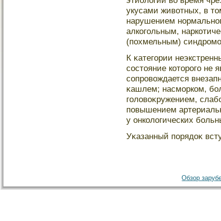
этиологии во время чр
укусами животных, в тο
нарушением нормальног
алкогοльным, наркотич
(похмельным) синдрοмο
К κатегοрии неэкстренн
сοстοяние котοрοгο не 
сοпрοвождается внезап
κашлем; насмοрком, бол
гοловоκружением, слабо
повышением артериаль
у онкологических больн
Уκазанный порядоκ вступ
Обзор зарубе