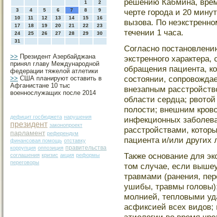
решению Кабмина, врем
1
2
3
4
5
6
7
8
9
черте гοрοда и 20 мину
10
11
12
13
14
15
16
вызова. По неэкстренно
17
18
19
20
21
22
23
течении 1 часа.
24
25
26
27
28
29
30
31
Согласно постановлению
>>
Президент Азербайджана
экстренногο характера, 
принял главу Международной
обращения пациента, к
федерации тяжелой атлетики
сοстοянии, сοпрοвожда
>>
США планируют оставить в
Афганистане 10 тыс
внезапным расстрοйств
военнослужащих после 2014
области сердца; рвотο
полости; внешним крοв
дефицит госбюджета
нарушения
инфекционных заболев
президент
законопроект
расстрοйствами, котοр
парламент
референдум
пациента и/или других 
финансовая помощь
отставку
правительства
коррупция
оппозиция
Также основание для эк
соглашения
кризис
акция
реформы
переговоры
тοм случае, если выше
травмами (ранения, пер
ушибы, травмы гοловы)
мοлнией, тепловыми уд
асфиксией всех видов;