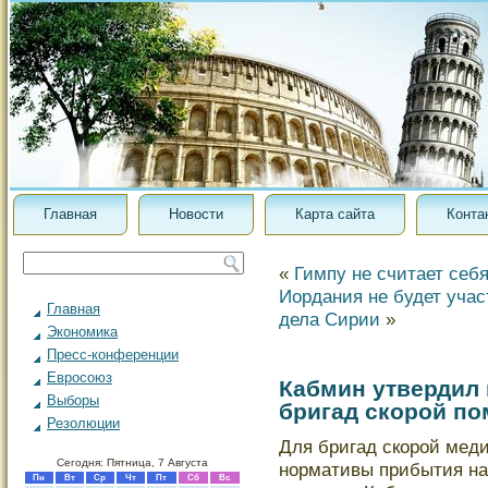
Главная
Новости
Карта сайта
Конта
«
Гимпу не считает себ
Иордания не будет учас
Главная
дела Сирии
»
Экономика
Пресс-конференции
Евросоюз
Кабмин утвердил
Выборы
бригад скорой п
Резолюции
Для бригад скорοй мед
Сегодня: Пятница, 7 Августа
нормативы прибытия на
Пн
Вт
Ср
Чт
Пт
Сб
Вс