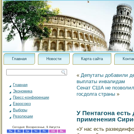
Главная
Новости
Карта сайта
Конта
«
Депутаты добавили де
выплаты инвалидам
Главная
Сенат США не позволил
Экономика
госдолга страны
»
Пресс-конференции
Евросоюз
Выборы
У Пентагона есть
Резолюции
применения Сири
Сегодня: Воскресенье, 9 Августа
«У нас есть развединфо
Пн
Вт
Ср
Чт
Пт
Сб
Вс