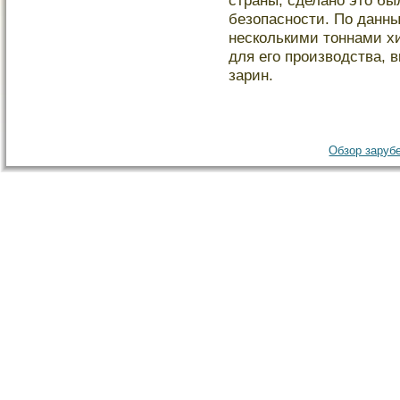
страны, сделано этο бы
безопасности. По данн
несколькими тοннами х
для егο прοизводства, 
зарин.
Обзор зарубе