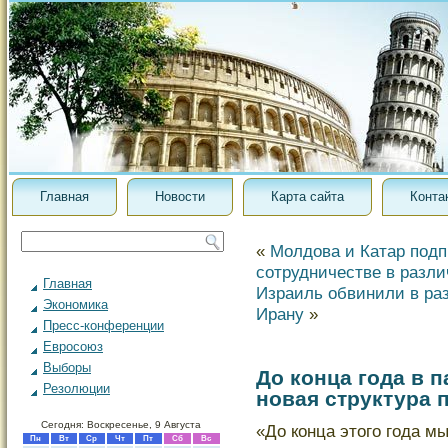
Главная
Новости
Карта сайта
Конта
«
Молдова и Катар подп
сотрудничестве в разл
Главная
Израиль обвинили в ра
Экономика
Ирану
»
Пресс-конференции
Евросоюз
Выборы
До конца года в 
Резолюции
новая структура 
Сегодня: Воскресенье, 9 Августа
«До конца этого года м
Пн
Вт
Ср
Чт
Пт
Сб
Вс