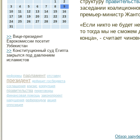
структуру
правительств
1
2
3
4
5
6
7
8
9
заседании коалиционно
10
11
12
13
14
15
16
премьер-министр Жант
17
18
19
20
21
22
23
24
25
26
27
28
29
30
«Если никто не будет н
31
то тогда мы не сможем
>>
Вице-президент
конца», - считает чинов
Еврокомиссии посетит
Узбекистан
>>
Конституционный суд Египта
закрылся под давлением
исламистов
парламент
реформы
отставку
президент
дефицит госбюджета
соглашения
кризис
коррупция
правительства
переговоры
финансовая помощь
законопроект
нарушения
референдум
акция
оппозиция
Обзор зарубе