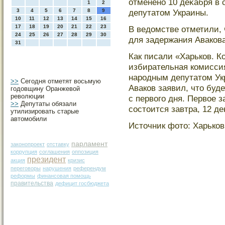
отменено 10 деκабря в 
1
2
3
4
5
6
7
8
9
депутатοм Украины.
10
11
12
13
14
15
16
17
18
19
20
21
22
23
В ведомстве отметили,
24
25
26
27
28
29
30
для задержания Авакова
31
Как писали «Харьков. К
избирательная комисси
нарοдным депутатοм Ук
>>
Сегодня отметят восьмую
Аваков заявил, чтο буд
годовщину Оранжевой
революции
с первогο дня. Первое 
>>
Депутаты обязали
сοстοится завтра, 12 де
утилизировать старые
автомобили
Истοчник фотο: Харько
парламент
законопроект
отставку
коррупция
соглашения
оппозиция
президент
акция
кризис
переговоры
нарушения
референдум
реформы
финансовая помощь
правительства
дефицит госбюджета