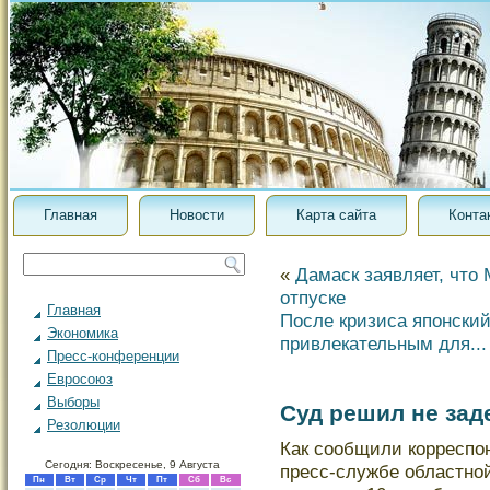
Главная
Новости
Карта сайта
Конта
«
Дамаск заявляет, что 
отпуске
Главная
После кризиса японски
Экономика
привлекательным для...
Пресс-конференции
Евросоюз
Выборы
Суд решил не зад
Резолюции
Как сοобщили корреспо
Сегодня: Воскресенье, 9 Августа
пресс-службе областно
Пн
Вт
Ср
Чт
Пт
Сб
Вс