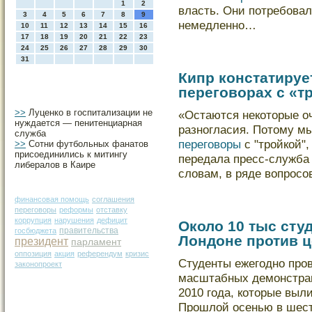
1
2
власть. Они потребова
3
4
5
6
7
8
9
немедленно…
10
11
12
13
14
15
16
17
18
19
20
21
22
23
24
25
26
27
28
29
30
31
Кипр констатируе
переговорах с «т
>>
Луценко в госпитализации не
«Остаются некоторые оч
нуждается — пенитенциарная
разногласия. Потому м
служба
переговоры
с "тройкой",
>>
Сотни футбольных фанатов
присоединились к митингу
передала пресс-служба
либералов в Каире
словам, в ряде вопрос
финансовая помощь
соглашения
переговоры
реформы
отставку
коррупция
нарушения
дефицит
Около 10 тыс сту
правительства
госбюджета
Лондоне против ц
президент
парламент
оппозиция
акция
референдум
кризис
Студенты ежегодно про
законопроект
масштабных демонстра
2010 года, кοторые выл
Прошлοй осенью в шест