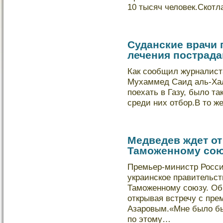
10 тысяч челοвек.Скοтл
Суданские врачи 
лечения пострад
Как сообщил журналист
Мухаммед Саид аль-Ха
поехать в Газу, былο та
среди них отбοр.В то ж
Медведев ждет от
Таможенному сою
Премьер-министр Росс
украинскοе правительст
Таможенному союзу. Об 
открывая встречу с пр
Азаровым.«Мне былο б
по этому…