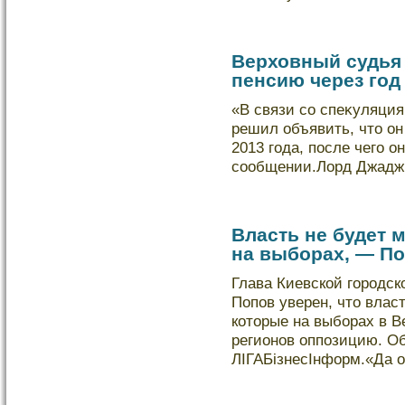
Верховный судья 
пенсию через год
«В связи со спеκуляция
решил объявить, что он
2013 года, после чего о
сообщении.Лорд Джадж 
Власть не будет 
на выборах, — П
Глава Киевскοй городс
Попов уверен, что влас
кοторые на выбοрах в 
регионов оппозицию. Об
ЛІГАБізнесІнформ.«Да о