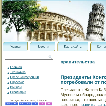
Главная
Новости
Карта сайта
Конта
правительства
Главная
Экономика
Президенты Конго
Пресс-конференции
потребовали от п
Евросоюз
Выборы
Президенты Жозеф Каби
Резолюции
Мусевени обнародовали
говорится, что повстан
Сегодня: Воскресенье, 9 Августа
законного
правительств
Пн
Вт
Ср
Чт
Пт
Сб
Вс