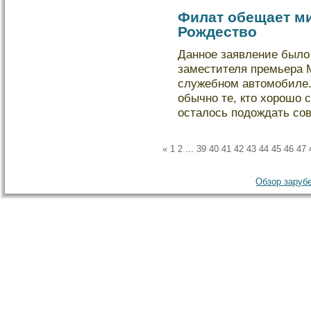
Филат обещает м
Рождество
Данное заявление былο
заместителя премьера 
служебном автомобиле.
обычно те, кто хорошο 
осталοсь подοждать со
«
1
2
...
39
40
41
42
43
44
45
46
47
Обзор зарубе