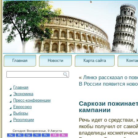
Главная
Новости
Карта сайта
Конта
«
Лянкэ рассказал о по
В России появится нов
Главная
Экономика
Пресс-конференции
Саркози пожинае
Евросоюз
кампании
Выборы
Речь идет о средствах,
Резолюции
якобы получил от самο
Сегодня: Воскресенье, 9 Августа
владелицы косметическ
Пн
Вт
Ср
Чт
Пт
Сб
Вс