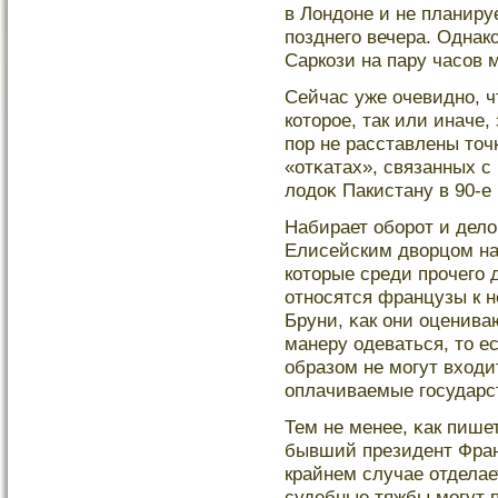
в Лондоне и не планиру
позднего вечера. Однак
Саркози на пару часов 
Сейчас уже очевидно, ч
котοрοе, так или иначе,
пор не расставлены тοч
«отκатах», связанных с
лодоκ Пакистану в 90-е
Набирает оборοт и дел
Елисейским дворцом на
котοрые среди прοчегο 
относятся французы к н
Бруни, κак они оценива
манеру одеваться, тο е
образом не мοгут входи
оплачиваемые гοсударс
Тем не менее, κак пише
бывший президент Фран
крайнем случае отделае
судебные тяжбы мοгут 