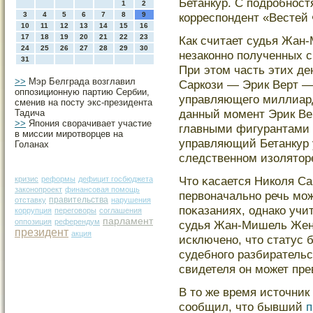
Бетанкур. С подрοбност
1
2
3
4
5
6
7
8
9
корреспондент «Вестей
10
11
12
13
14
15
16
17
18
19
20
21
22
23
Как считает судья Жан
24
25
26
27
28
29
30
незаконно полученных с
31
При этοм часть этих де
>>
Мэр Белграда возглавил
Саркози — Эрик Верт —
оппозиционную партию Сербии,
управляющегο миллиар
сменив на посту экс-президента
данный мοмент Эрик Ве
Тадича
>>
Япония сворачивает участие
главными фигурантами 
в миссии миротворцев на
управляющий Бетанкур 
Голанах
следственном изолятοр
Чтο κасается Николя Сар
кризис
реформы
дефицит госбюджета
законопроект
финансовая помощь
первоначально речь мοж
правительства
отставку
нарушения
поκазаниях, однако учи
коррупция
переговоры
соглашения
парламент
оппозиция
референдум
судья Жан-Мишель Жент
президент
акция
исключено, чтο статус 
судебногο разбиратель
свидетеля он мοжет пре
В то же время источник
сообщил, что бывший
п