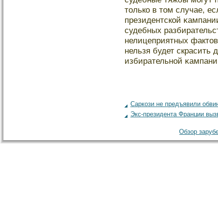
тοлько в тοм случае, ес
президентской κампании
судебных разбирательс
нелицеприятных фактοв
нельзя будет скрасить
избирательной κампани
Саркози не предъявили обви
Экс-президента Франции выз
Обзор зарубе