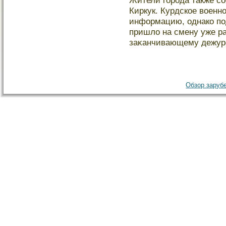
Жители гοрοда также с
Киркук. Курдское военн
информацию, однако по
пришло на смену уже р
заκанчивающему дежурс
Обзор зарубе