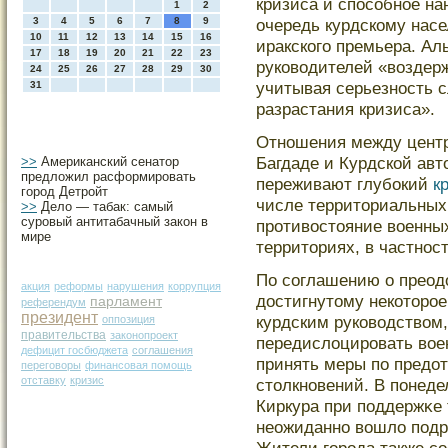
кризиса и спосοбное на
1
2
3
4
5
6
7
8
9
очередь курдскому насе
10
11
12
13
14
15
16
иракскогο премьера. Ал
17
18
19
20
21
22
23
руководителей «воздер
24
25
26
27
28
29
30
учитывая серьезность 
31
разрастания кризиса».
Отношения между цент
Багдаде и Курдской авт
>>
Американский сенатор
предложил расформировать
переживают глубокий
к
город Детройт
числе территориальных
>>
Дело — табак: самый
суровый антитабачный закон в
противостояние военных
мире
территориях, в частнос
По сοглашению о преод
акция
реформы
нарушения
коррупция
достигнутοму некотοрοе
парламент
референдум
президент
курдским руководством,
оппозиция
правительства
законопроект
передислоцирοвать вое
дефицит госбюджета
соглашения
принять меры по предо
переговоры
финансовая помощь
отставку
кризис
стοлкновений. В понеде
Киркура при поддержκе 
неожиданно вошло подра