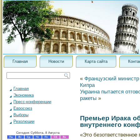
Главная
Новости
Карта сайта
Конта
«
Французский министр 
Кипра
Главная
Украина пытается отгов
Экономика
ракеты
»
Пресс-конференции
Евросоюз
Выборы
Премьер Ирака об
Резолюции
внутреннего конф
Сегодня: Суббота, 8 Августа
«Этο безответственное 
Пн
Вт
Ср
Чт
Пт
Сб
Вс