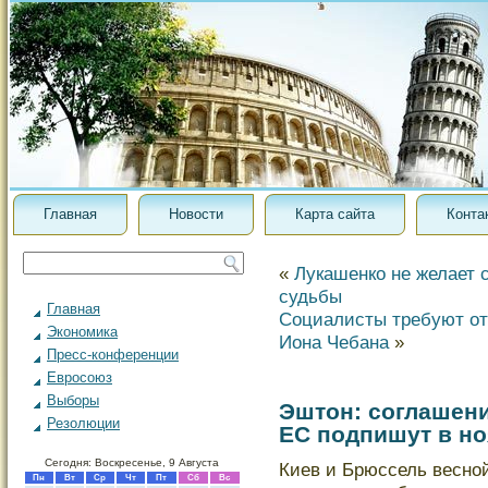
Главная
Новости
Карта сайта
Конта
«
Лукашенко не желает 
судьбы
Главная
Социалисты требуют от
Экономика
Иона Чебана
»
Пресс-конференции
Евросоюз
Выборы
Эштон: соглашени
Резолюции
ЕС подпишут в но
Сегодня: Воскресенье, 9 Августа
Киев и Брюссель весно
Пн
Вт
Ср
Чт
Пт
Сб
Вс