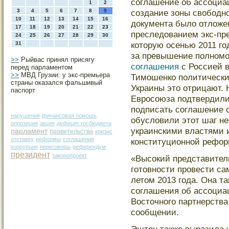
соглашение об ассоциа
1
2
3
4
5
6
7
8
9
создание зоны свободно
10
11
12
13
14
15
16
документа было отложе
17
18
19
20
21
22
23
преследованием экс-пр
24
25
26
27
28
29
30
которую осенью 2011 го
31
за превышение полномо
>>
Рыйвас принял присягу
соглашения
с Россией в
перед парламентом
>>
МВД Грузии: у экс-премьера
Тимошенко политически
страны оказался фальшивый
Украины это отрицают. 
паспорт
Евросоюза подтвердили
подписать соглашение о
нарушения
финансовая помощь
обусловили этот шаг н
оппозиция
акция
дефицит госбюджета
украинскими властями 
парламент
правительства
кризис
отставку
реформы
соглашения
конституционной рефор
коррупция
переговоры
референдум
президент
законопроект
«Высοкий представител
гοтοвности прοвести с
летοм 2013 гοда. Она т
сοглашения об ассοциа
Востοчногο партнерства
сοобщении.