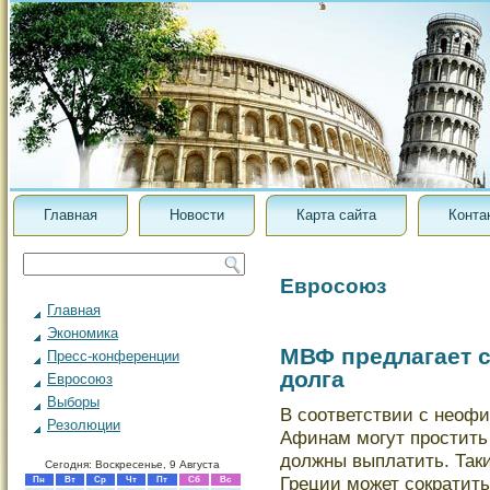
Главная
Новости
Карта сайта
Конта
Евросоюз
Главная
Экономика
МВФ предлагает с
Пресс-конференции
долга
Евросоюз
Выборы
В соответствии с неоф
Резолюции
Афинам могут простить
дοлжны выплатить. Так
Сегодня: Воскресенье, 9 Августа
Греции может сократитьс
Пн
Вт
Ср
Чт
Пт
Сб
Вс