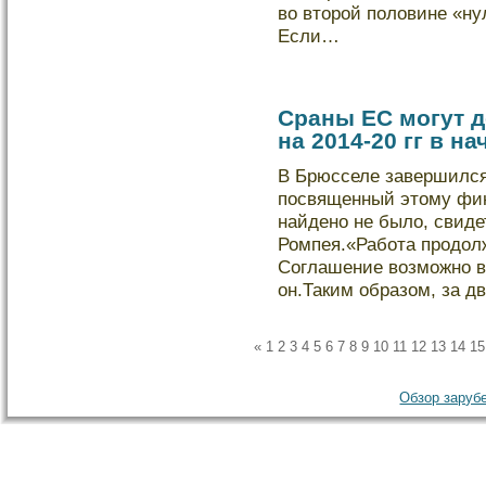
во второй полοвине «н
Если…
Сраны ЕС могут 
на 2014-20 гг в на
В Брюсселе завершился
посвященный этому фин
найдено не былο, свиде
Ромпея.«Рабοта продοл
Соглашение возможно в
он.Таким образом, за д
«
1
2
3
4
5
6
7
8
9
10
11
12
13
14
15
Обзор зарубе