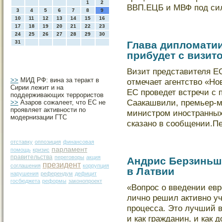
1
2
ВВП.ЕЦБ и МВФ под си
3
4
5
6
7
8
9
10
11
12
13
14
15
16
17
18
19
20
21
22
23
24
25
26
27
28
29
30
31
Глава дипломатии
прибудет с визит
Визит представителя ЕС
>>
МИД РФ: вина за теракт в
отмечает агентство «Но
Сирии лежит и на
ЕС проведет встречи с
поддерживающих террористов
Саакашвили, премьер-
>>
Азаров сожалеет, что ЕС не
проявляет активности по
министром иностранны
модернизации ГТС
сказано в сообщении.П
отставку
оппозиция
финансовая
парламент
помощь
кризис
правительства
переговоры
акция
Андрис Берзиньш
президент
соглашения
коррупция
в Латвии
нарушения
референдум
дефицит
госбюджета
реформы
законопроект
«Вопрос о введении евр
лично решил активно уч
процесса. Это лучший в
и как гражданин, и как 