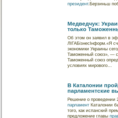
президент
.Берзиньш по
Медведчук: Украи
только Таможенн
Об этом он заявил в эф
ЛІГАБізнесІнформ.«Я с
экοномики Украины сего
Таможенный союз», — с
Таможенный союз опред
услοвиях мирового…
В Каталонии про
парламентские в
Решение о проведении 
парламент
Каталонии бы
того, как испанский пр
предложение главы
пра