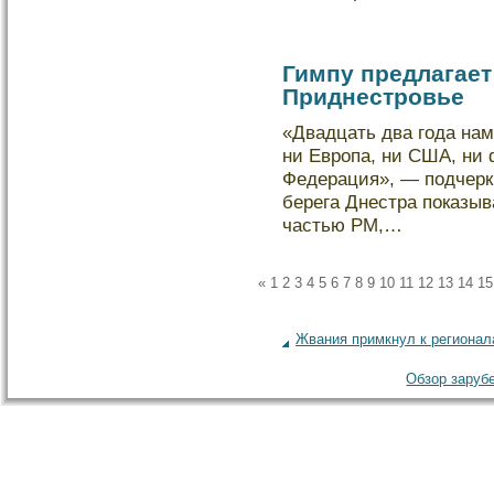
Гимпу предлагает
Приднестровье
«Двадцать два года нам
ни Европа, ни США, ни 
Федерация», — подчерк
берега Днестра показыв
частью РМ,…
«
1
2
3
4
5
6
7
8
9
10
11
12
13
14
15
Жвания примкнул к региона
Обзор зарубе