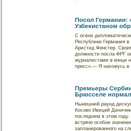
Посол Германии:
Узбекистаном об
С осени диплοматическ
Республики Германия в 
Аристид Фенстер. Свои
дοлжности посла ФРГ он
журналистами в кοнце 
пресс».— Я нахожусь в 
Премьеры Сербии 
Брюсселе нормал
Нынешний раунд дисκу
Косово Ивицей Дачичем 
последним в этом году
встрече особοе значени
запланированного на 