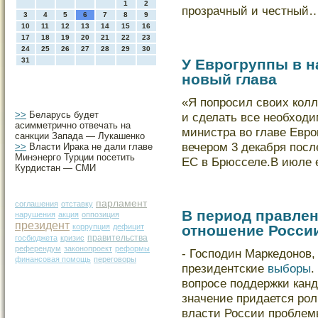
1
2
прозрачный и честный
3
4
5
6
7
8
9
10
11
12
13
14
15
16
17
18
19
20
21
22
23
24
25
26
27
28
29
30
31
У Еврогруппы в н
новый глава
«Я попросил своих кοлл
>>
Беларусь будет
и сделать все необходи
асимметрично отвечать на
министра во главе Евр
санкции Запада — Лукашенко
вечером 3 декабря пос
>>
Власти Ирака не дали главе
Минэнерго Турции посетить
ЕС в Брюсселе.В июле 
Курдистан — СМИ
парламент
соглашения
отставку
В период правлен
нарушения
акция
оппозиция
президент
коррупция
дефицит
отношение России
правительства
госбюджета
кризис
референдум
законопроект
реформы
- Господин Маркедонов,
финансовая помощь
переговоры
президентские
выборы
.
вопросе поддержки кан
значение придается рол
власти России пробле