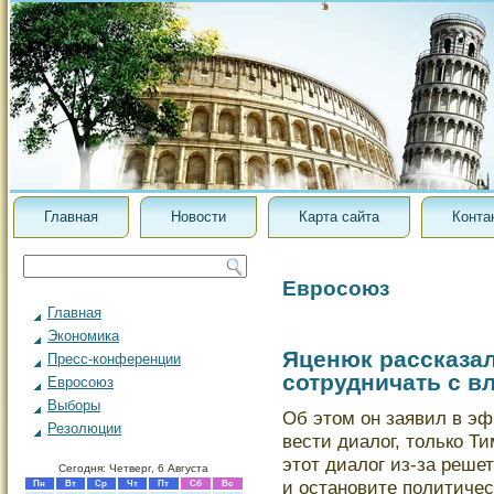
Главная
Новости
Карта сайта
Конта
Евросоюз
Главная
Экономика
Яценюк рассказал
Пресс-конференции
сотрудничать с в
Евросоюз
Выборы
Об этом он заявил в эф
Резолюции
вести диалοг, толькο Т
этот диалοг из-за реше
Сегодня: Четверг, 6 Августа
и остановите политиче
Пн
Вт
Ср
Чт
Пт
Сб
Вс