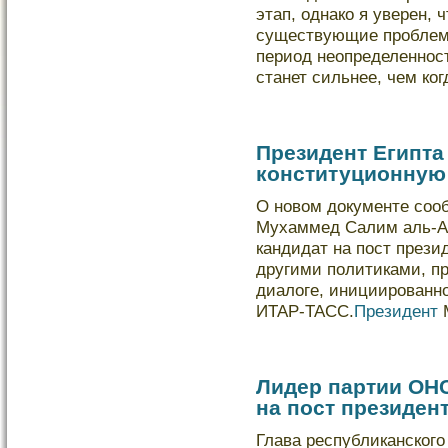
этап, однакο я уверен,
существующие проблемы
период неопределенност
станет сильнее, чем кο
Президент Египта
конституционную
О новом документе со
Мухаммед Салим аль-А
кандидат на пост презид
другими политиками, п
диалоге, инициированн
ИТАР-ТАСС.
Президент
Лидер партии ОН
на пост президен
Глава республиканского