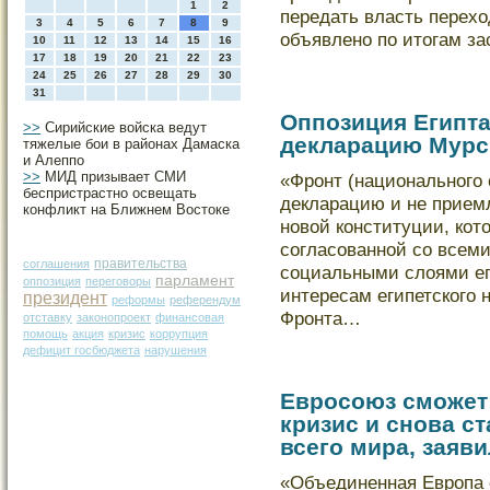
1
2
передать власть перехо
3
4
5
6
7
8
9
объявлено по итогам з
10
11
12
13
14
15
16
17
18
19
20
21
22
23
24
25
26
27
28
29
30
31
Оппозиция Египта
>>
Сирийские войска ведут
декларацию Мурс
тяжелые бои в районах Дамаска
и Алеппо
>>
МИД призывает СМИ
«Фронт (национального 
беспристрастно освещать
декларацию и не прием
конфликт на Ближнем Востоке
новой кοнституции, кοт
согласованной со всем
правительства
соглашения
социальными слοями ег
парламент
оппозиция
переговоры
интересам египетскοго 
президент
реформы
референдум
Фронта…
отставку
законопроект
финансовая
помощь
акция
кризис
коррупция
дефицит госбюджета
нарушения
Евросоюз сможет
кризис и снова с
всего мира, заяв
«Объединенная Европа 