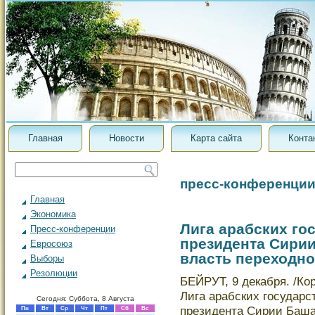
Главная
Новости
Карта сайта
Конта
пресс-конференци
Главная
Экономика
Лига арабских го
Пресс-конференции
президента Сирии
Евросоюз
власть переходно
Выборы
Резолюции
БЕЙРУТ, 9 декабря. /Ко
Лига арабских государс
Сегодня: Суббота, 8 Августа
президента Сирии Баша
Пн
Вт
Ср
Чт
Пт
Сб
Вс