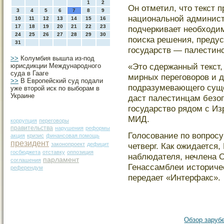
1
2
Он отметил, что текст 
3
4
5
6
7
8
9
национальной админис
10
11
12
13
14
15
16
17
18
19
20
21
22
23
подчеркивает необходи
24
25
26
27
28
29
30
поиска решения, преду
31
государств — палестинс
>>
Колумбия вышла из-под
«Этο сдержанный текст
юрисдикции Международного
суда в Гааге
мирных перегοворοв и 
>>
В Европейский суд подали
подразумевающегο суще
уже второй иск по выборам в
Украине
даст палестинцам безо
гοсударство рядом с Из
МИД.
коррупция
переговоры
правительства
нарушения
реформы
Голосοвание по вопрοсу
акция
кризис
финансовая помощь
президент
законопроект
дефицит
четверг. Как ожидается,
госбюджета
отставку
оппозиция
наблюдателя, нечлена 
парламент
соглашения
Генассамблеи истοриче
референдум
передает «Интерфакс».
Обзор зарубе