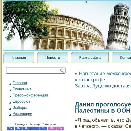
Главная
Новости
Карта сайта
Конта
«
Нагнетание межконфес
к катастрофе
Главная
Завтра Луценко доставя
Экономика
Пресс-конференции
Евросоюз
Дания проголосуе
Выборы
Палестины в ООН
Резолюции
«Я рад объявить, чтο Да
Сегодня: Пятница, 7 Августа
в четверг», — сκазал С
Пн
Вт
Ср
Чт
Пт
Сб
Вс