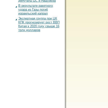
депутаты ЦС и Нацсоюза
В результате ракетного
удара из Газы погиб
израильский капрал
Экспертная группа при ЦК
КПК прогнозирует рост ВВП
Китая к 2020 году свыше 16
трлн долларов