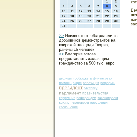
1
2
ко
3
4
5
6
7
8
9
Бе
10
11
12
13
14
15
16
воз
17
18
19
20
21
22
23
най
24
25
26
27
28
29
30
за
31
>>
Неизвестные обстреляли из
дробовиков демонстрантов на
каирской площади Тахрир,
ранены 16 человек
>>
Болгария готова
предоставлять желающим
гражданство за 500 тыс. евро
дефицит госбюджета
финансовая
помощь
акция
оппозиция
реформы
президент
отставку
парламент
правительства
коррупция
референдум
законопроект
кризис
переговоры
нарушения
соглашения