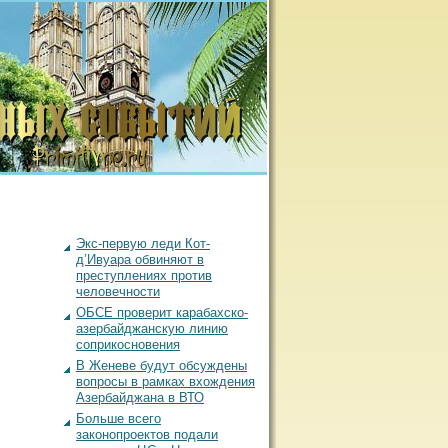
Экс-первую леди Кот-
д’Ивуара обвиняют в
преступлениях против
человечности
ОБСЕ проверит карабахско-
азербайджанскую линию
соприкосновения
В Женеве будут обсуждены
вопросы в рамках вхождения
Азербайджана в ВТО
Больше всего
законопроектов подали