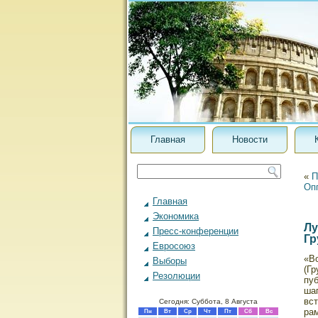
Главная
Новости
«
П
Оп
Главная
Экономика
Лу
Пресс-конференции
Гр
Евросоюз
«В
Выборы
(Гр
Резолюции
пуб
ша
вст
Сегодня: Суббота, 8 Августа
ра
Пн
Вт
Ср
Чт
Пт
Сб
Вс