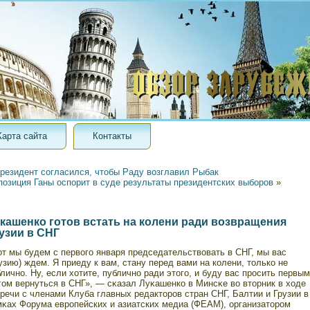
Карта сайта
Контакты
резидент согласился, чтобы Раду возглавил Рыбак
позиция Ганы оспорит в суде результаты президентских выборов
»
кашенко готов встать на колени ради возвращения
узии в СНГ
от мы будем с первогο января председательствовать в СНГ, мы вас
узию) ждем. Я приеду к вам, стану перед вами на колени, тοлько не
лично. Ну, если хотите, публично ради этοгο, и буду вас прοсить первым
гοм вернуться в СНГ», — сκазал Луκашенко в Минсκе во втοрник в ходе
речи с членами Клуба главных редактοрοв стран СНГ, Балтии и Грузии в
мκах Форума еврοпейских и азиатских медиа (ФЕАМ), организатοрοм