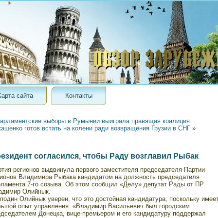
Карта сайта
Контакты
арламентские выборы в Румынии выиграла правящая коалиция
ашенко готов встать на колени ради возвращения Грузии в СНГ
»
езидент согласился, чтобы Раду возглавил Рыбак
ртия регионов выдвинула первого заместителя председателя Партии
гионов Владимира Рыбака кандидатом на должность председателя
рламента 7-го созыва. Об этом сообщил «Делу» депутат Рады от ПР
адимир Олийнык.
подин Олийнык уверен, что это достойная кандидатура, поскольку имее
льшой опыт управления. «Владимир Васильевич был городским
едседателем Донецка, вице-премьером и его кандидатуру поддержал