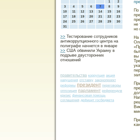
пр
1
2
3
4
5
6
7
8
9
По
10
11
12
13
14
15
16
пр
17
18
19
20
21
22
23
пре
24
25
26
27
28
29
30
не
31
но 
>>
Тестирование сотрудников
На
антикоррупционного центра на
Оли
полиграфе начнется в январе
«П
>>
США обвинили Украину в
бы
подрыве двусторонних
вы 
отношений
Тре
ука
пе
за
правительства
коррупция
акция
нарушения
отставку
законопроект
При
президент
реформы
переговоры
пр
парламент
оппозиция
референдум
дол
кризис
финансовая помощь
Нап
соглашения
дефицит госбюджета
ре
Ви
ми
Пр
κа