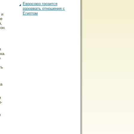
Евросоюз грозится
разорвать отношения с
Египтом
 и
ые
а,
он.
,
и
ка.
е
ть
на
м
р-
ы