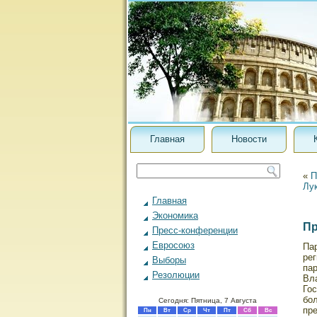
Главная
Новости
«
П
Лук
Главная
Экономика
Пр
Пресс-конференции
Евросоюз
Па
ре
Выборы
па
Резолюции
Вл
Гос
бо
Сегодня: Пятница, 7 Августа
пр
Пн
Вт
Ср
Чт
Пт
Сб
Вс