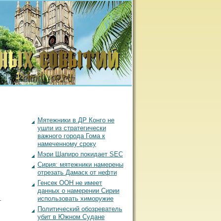
Мятежники в ДР Конго не
ушли из стратегически
важного города Гома к
намеченному сроку
Мэри Шапиро покидает SEC
Сирия: мятежники намерены
отрезать Дамаск от нефти
Генсек ООН не имеет
данных о намерении Сирии
использовать химоружие
т
Политический обозреватель
убит в Южном Судане