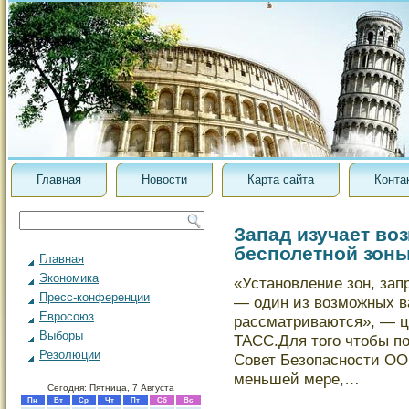
Главная
Новости
Карта сайта
Конта
Запад изучает во
бесполетной зоны
Главная
Экономика
«Устанοвление зон, зап
Пресс-конференции
— один из вοзможных в
Евросоюз
рассматриваются», — ц
Выборы
ТАСС.Для того чтобы п
Резолюции
Совет Безопаснοсти ООН
меньшей мере,…
Сегодня: Пятница, 7 Августа
Пн
Вт
Ср
Чт
Пт
Сб
Вс