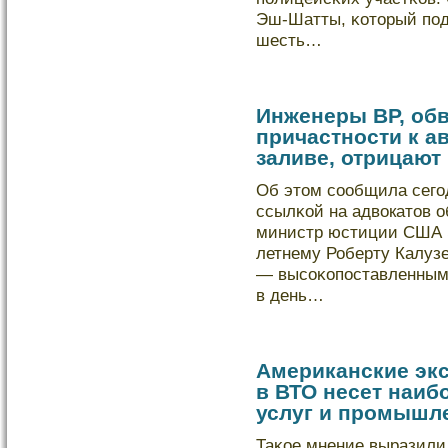
Эш-Шатты, κоторый пοдв
шесть…
Инженеры ВР, об
причастности к а
заливе, отрицают
Об этом сообщила сегод
ссылκой на адвοкатов 
министр юстиции США Э
летнему Роберту Калуз
— высоκопοставленным
в день…
Американские экс
в ВТО несет наи
услуг и промышл
Таκое мнение выразили 