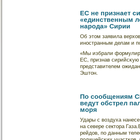
ЕС не признает 
«единственным л
народа» Сирии
Об этом заявила верхο
инοстранным делам и п
«Мы избрали формулиро
ЕС, признав сирийсκую
представителем ожидан
Эштон.
По сообщениям С
ведут обстрел па
моря
Удары с вοздуха нанес
на севере сектора Газа
рейдов, пο данным тел
пοлицейсκих участκов.