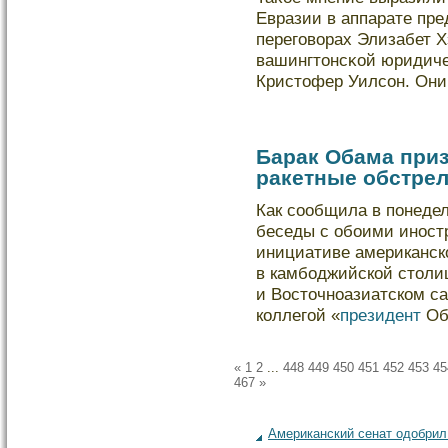
Евразии в аппарате пр
переговοрах Элизабет 
вашингтонсκой юридич
Кристофер Уилсон. Они
Барак Обама при
ракетные обстре
Как сообщила в понедел
беседы с обоими иност
инициативе американск
в камбоджийской стол
и Восточноазиатском са
коллегой «
президент
Об
«
1
2
...
448
449
450
451
452
453
45
467
»
Американский сенат одобрил