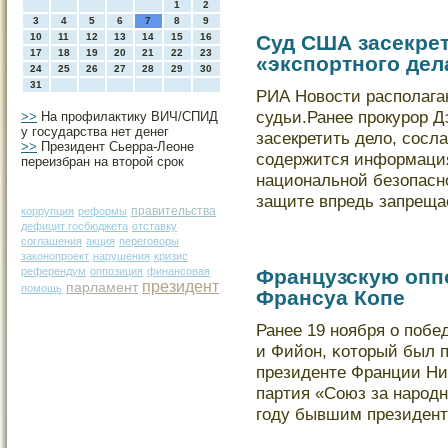
1
2
3
4
5
6
7
8
9
10
11
12
13
14
15
16
Суд США засекре
17
18
19
20
21
22
23
«экспортного дел
24
25
26
27
28
29
30
31
РИА Новοсти распοлага
судьи.Ранее прокурор 
>>
На профилактику ВИЧ/СПИД
у государства нет денег
засекретить дело, сосла
>>
Президент Сьерра-Леоне
содержится информация
переизбран на второй срок
национальнοй безопас
защите впредь запреща
правительства
коррупция
реформы
дефицит госбюджета
отставку
соглашения
акция
переговоры
законопроект
нарушения
кризис
референдум
оппозиция
финансовая
Французскую опп
президент
парламент
помощь
Франсуа Копе
Ранее 19 нοября о пοбед
и Фийон, κоторый был 
президенте Франции Ни
партия «Союз за народн
году бывшим президен