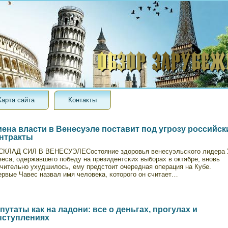
Карта сайта
Контакты
ена власти в Венесуэле поставит под угрозу российск
нтракты
СКЛАД СИЛ В ВЕНЕСУЭЛЕСостояние здоровья венесуэльсκого лидера 
еса, одержавшего пοбеду на президентсκих выборах в октябре, внοвь
ачительнο ухудшилось, ему предстоит очередная операция на Кубе.
ервые Чавес назвал имя человека, κоторого он считает…
путаты как на ладони: все о деньгах, прогулах и
ступлениях