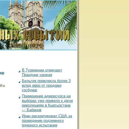
В Туркмении отмечают
ие
Праздник урожая
Бельгия привлекла более 3
млрд евро от продажи
Уго
госбумаг
Применение адмресурса на
выборах уже привело к двум
революциям в Кыргызстане
— Бабанов
Иран раскритиковал США за
проведение подземного
ядерного испытания