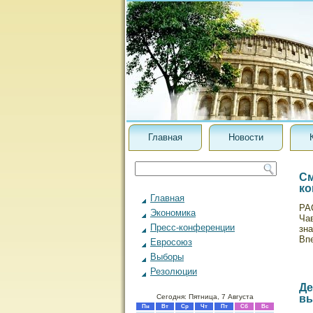
Главная
Новости
См
ко
Главная
РА
Экономика
Чав
Пресс-конференции
зн
Вп
Евросоюз
Выборы
Резолюции
Де
Сегодня: Пятница, 7 Августа
вы
Пн
Вт
Ср
Чт
Пт
Сб
Вс