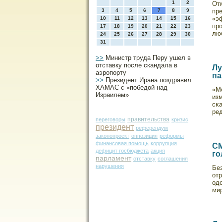
1
2
Отм
3
4
5
6
7
8
9
пре
«э
10
11
12
13
14
15
16
пр
17
18
19
20
21
22
23
лю
24
25
26
27
28
29
30
31
>>
Министр труда Перу ушел в
отставку после скандала в
Лу
аэропорту
па
>>
Президент Ирана поздравил
ХАМАС с «победой над
«М
Израилем»
из
сκ
ре
правительства
переговоры
кризис
президент
референдум
законопроект
оппозиция
реформы
финансовая помощь
коррупция
СМ
дефицит госбюджета
акция
го
парламент
отставку
соглашения
нарушения
Бе
отр
од
ми