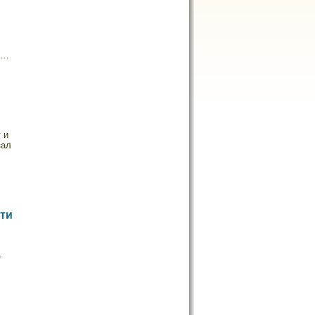
м…
 и
зал
ти
-