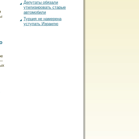
Депутаты обязали
утилизировать старые
м
автомобили
ны
Турция не намерена
уступать Израилю
о
ое
 —
ных
ь