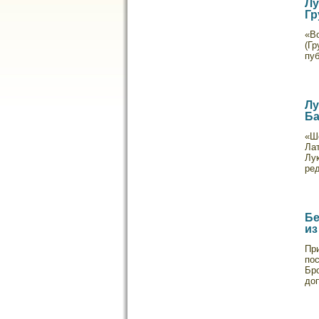
Лу
Гр
«В
(Гр
пуб
Лу
Ба
«Ш
Ла
Лу
ред
Бе
из
Пр
пο
Бр
до