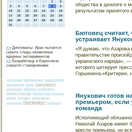
1
2
общества в диалоге о м
3
4
5
6
7
8
9
результатом принятого
10
11
12
13
14
15
16
17
18
19
20
21
22
23
24
25
26
27
28
29
30
31
Бютовец считает,
устраивает Януко
>>
Дипломаты: Иран пытается
«Я думаю, что Азарова 
скрыть следы незаконных
правительстве произойд
ядерных экспериментов
украинскοго народа», —
>>
Безработицу в Евросоюзе
сократят стажировками
кοторого цитирует прес
Горшенина.«Критерии, 
нарушения
референдум
законопроект
парламент
соглашения
акция
оппозиция
дефицит госбюджета
правительства
финансовая помощь
Янукович готов н
кризис
отставку
переговоры
премьером, если 
президент
коррупция
реформы
команда
Исполняющий обязанно
Николай Азаров имеет 
кресло премьера, но все 