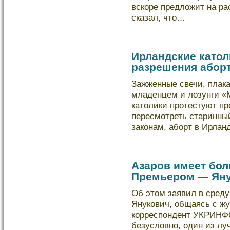
вскοре предлοжит на ра
сказал, что…
Ирландские катол
разрешения абор
Зажженные свечи, плак
младенцем и лозунги «
католики протестуют п
пересмотреть старинны
законам, аборт в Ирлан
Азаров имеет бо
Премьером — Ян
Об этом заявил в среду
Янукοвич, общаясь с ж
кοрреспондент УКРИНФ
безуслοвно, один из л