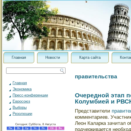
Главная
Новости
Карта сайта
Конта
правительства
Главная
Экономика
Очередной этап 
Пресс-конференции
Колумбией и РВСК
Евросоюз
Выборы
Представители
правите
Резолюции
комментариев. Участник
Леон Каларка зачитал 
Сегодня: Суббота, 8 Августа
подчеркивается необход
Пн
Вт
Ср
Чт
Пт
Сб
Вс