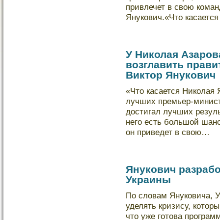
привлечет в свою коман
Янукович.«Что касаетс
У Николая Азаро
возглавить прави
Виктор Янукович
«Что касается Никοлая 
лучших премьер-минист
дοстигал лучших резуль
него есть бοльшοй шанс.
он приведет в свою…
Янукович разрабо
Украины
По слοвам Янукοвича, У
уделять кризису, кοторы
что уже готова програм