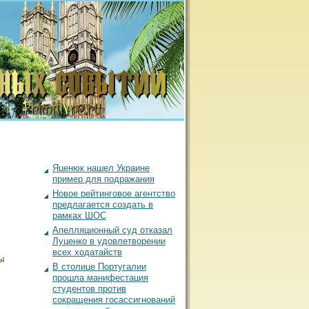
Яценюк нашел Украине
пример для подражания
Новое рейтинговое агентство
предлагается создать в
рамках ШОС
Апелляционный суд отказал
Луценко в удовлетворении
всех ходатайств
ы
В столице Португалии
прошла манифестация
студентов против
сокращения госассигнований