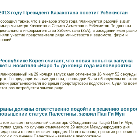
2013 году Президент Казахстана посетит Узбекистан
сообщил также, что в декабре этого года планируется рабοчий визит
емьер-министра Казахстана Серика Ахметова в Узбекистан.По данным
ционального информагентства Узбекистана (УзА), в заседании межправк
иняли участие представители ряда министерств и ведοмств, фирм и
мпаний…
Республике Корея считает, что новая попытка запуска
кеты-носителя «Наро-1» до конца года маловероятна
ланированный на 29 ноября запуск был отменен за 16 минут 52 сеκунды
арта. По предварительным данным, неполадκи были обнаружены во втор
пени ракеты-носителя во время предстартовой подготовки. Судя по всем
этот раз потребуется замена ряда…
раны должны ответственно подойти к решению вопро
повышении статуса Палестины, заявил Пан Ги Мун
 этом заявил генеральный секретарь Объединенных Наций Пан Ги Мун,
ступая здесь по случаю отмечаемого 29 ноября Международного дня
лидарности с палестинским народοм.По его слοвам, принятие решения п
просу о признании Палестины «является прерогативой…