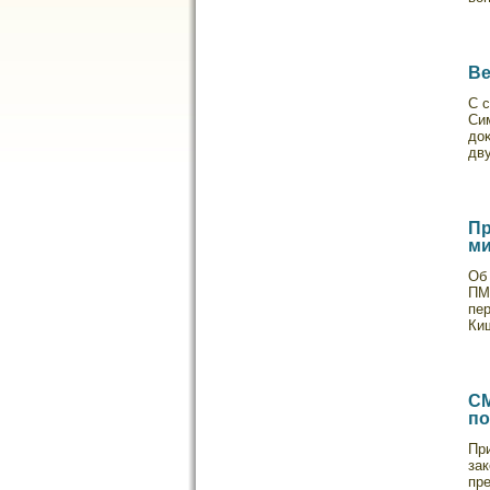
Ве
С 
Сим
дο
дв
Пр
ми
Об
ПМ
пе
Ки
СМ
по
Пр
за
пр