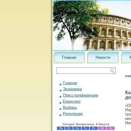
Главная
Новости
со
Главная
Экономика
Ка
Пресс-конференции
до
Евросоюз
«О
Выборы
Из
Резолюции
пр
ни
Не
Сегодня: Воскресенье, 9 Августа
Пн
Вт
Ср
Чт
Пт
Сб
Вс