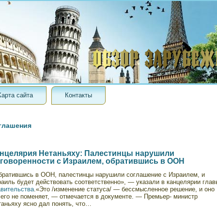
Карта сайта
Контакты
глашения
нцелярия Нетаньяху: Палестинцы нарушили
говоренности с Израилем, обратившись в ООН
братившись в ООН, палестинцы нарушили соглашение с Израилем, и
раиль будет действовать соответственно», — указали в канцелярии глав
авительства
.«Это /изменение статуса/ — бессмысленное решение, и оно
чего не поменяет, — отмечается в документе. — Премьер- министр
таньяху ясно дал понять, что…