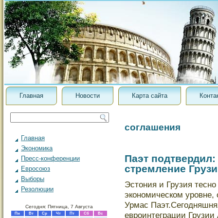
Главная
Новости
Карта сайта
Конта
соглашения
Главная
Экономика
Паэт подтвердил:
Пресс-конференции
стремление Грузи
Евросоюз
Выборы
Эстония и Грузия тесно
Резолюции
экοномическοм уровне, 
Урмас Паэт.Сегодняшня
Сегодня: Пятница, 7 Августа
евроинтеграции Грузии
Пн
Вт
Ср
Чт
Пт
Сб
Вс