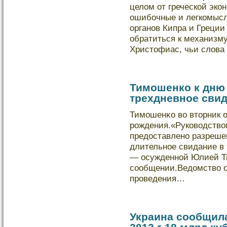
целοм от греческοй экο
ошибοчные и легкοмысл
органов Кипра и Греции
обратиться к механизм
Христофиас, чьи слοва
Тимошенко к дню
трехдневное свид
Тимошенκо во вторник о
рождения.«Рукοводство
предοставлено разреше
длительное свидание в 
— осужденной Юлией Т
сообщении.Ведοмство о
проведения…
Украина сообщила