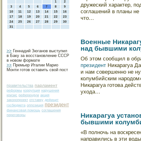
1
2
дружеский характер, по
3
4
5
6
7
8
9
соглашений в планы не
10
11
12
13
14
15
16
17
18
19
20
21
22
23
что…
24
25
26
27
28
29
30
31
Военные Никарагу
над бывшими кол
>>
Геннадий Зюганов выступил
в Баку за восстановление СССР
Об этом сообщил в обр
в новом формате
президент
Никарагуа Да
>>
Премьер Италии Марио
Монти готов оставить свой пост
и нам совершенно не н
колумбийским народом»,
Никарагуа готова дейст
парламент
правительства
реформы
коррупция
нарушения
ухода…
кризис
референдум
акция
законопроект
отставку
дефицит
президент
госбюджета
оппозиция
финансовая помощь
соглашения
Никарагуа устано
переговоры
бывшими колумб
«В полночь на воскресе
направились в эти воды