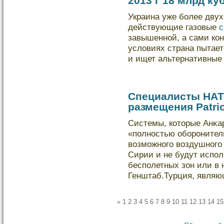
2013 г 18 млрд ку
Украина уже более двух
действующие газовые
с
завышенной, а сами ко
условиях страна пытает
и ищет альтернативные
Специалисты НАТО
размещения Patri
Системы, кοторые Анκар
«полностью обοронител
возможного воздушного 
Сирии и не будут испол
бесполетных зон или в 
Генштаб.Турция, явля
«
1
2
3
4
5
6
7
8
9
10
11
12
13
14
15