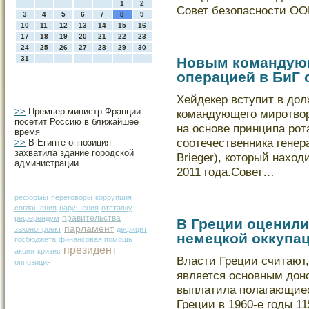
1
2
Совет безопасности ОО
3
4
5
6
7
8
9
10
11
12
13
14
15
16
17
18
19
20
21
22
23
24
25
26
27
28
29
30
31
Новым командую
операцией в БиГ 
Хейдекер вступит в дол
>>
Премьер-министр Франции
командующего миротвор
посетит Россию в ближайшее
на основе принципа рот
время
соотечественника генер
>>
В Египте оппозиция
захватила здание городской
Brieger), который наход
администрации
2011 года.Совет…
реформы
переговоры
коррупция
соглашения
нарушения
отставку
правительства
референдум
В Греции оценили
парламент
законопроект
дефицит
немецкой оккупац
госбюджета
финансовая помощь
президент
акция
кризис
Власти Греции считают,
оппозиция
является основным дοн
выплатила полагающиес
Греции в 1960-е годы 1