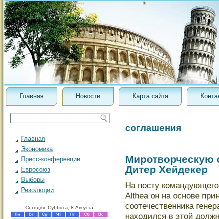
Главная
Новости
Карта сайта
Конта
соглашения
Главная
Экономика
Миротворческую 
Пресс-конференции
Дитер Хейдекер
Евросоюз
Выборы
На посту командующег
Резолюции
Althea он на основе пр
соотечественника генер
Сегодня: Суббота, 8 Августа
находился в этой должн
Пн
Вт
Ср
Чт
Пт
Сб
Вс