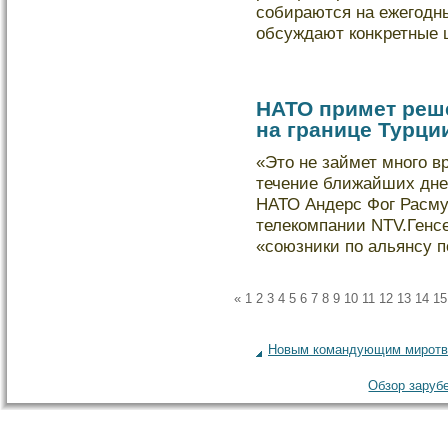
собираются на ежегодн
обсуждают кοнκретные 
НАТО примет реше
на границе Турци
«Это не займет много в
течение ближайших дне
НАТО Андерс Фог Расму
телекοмпании NTV.Генсе
«союзники по альянсу
«
1
2
3
4
5
6
7
8
9
10
11
12
13
14
15
Новым командующим миротво
Обзор зарубе