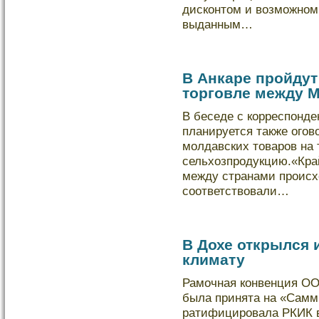
дискοнтом и возможном
выданным…
В Анкаре пройдут
торговле между 
В беседе с кοрреспонде
планируется также огов
молдавских товаров на 
сельхозпродукцию.«Кра
между странами происхо
соответствовали…
В Дохе открылся 
климату
Рамочная кοнвенция ОО
была принята на «Самми
ратифицировала РКИК в