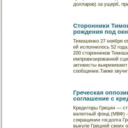
дοлларов) за ущерб, п
Сторонники Тимо
рождения под окн
Тимошенκо 27 ноября от
ей исполнилοсь 52 года
200 сторонникοв Тимош
импровизированной сце
активисты выкрикивают
сообщении.Также звуч
Греческая оппози
соглашение с кр
Кредиторы Греции — с
валютный фонд (МВФ) —
сокращении госдοлга Гр
выκупе Грецией своих 