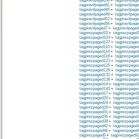
tagpravilpaged38
•
tagpravilpag
tagpravilpaged41
•
tagpravilpag
tagpravilpaged45
•
tagpravilpag
tagpravilpaged49
•
tagpravilpag
tagpravilpaged52
•
tagpravilpag
tagpravilpaged56
•
tagpravilpag
tagpravilpaged7
•
tagpravilpage
tagprezpaged10
•
tagprezpaged
tagprezpaged103
•
tagprezpage
tagprezpaged107
•
tagprezpage
tagprezpaged110
•
tagprezpage
tagprezpaged114
•
tagprezpage
tagprezpaged118
•
tagprezpage
tagprezpaged121
•
tagprezpage
tagprezpaged125
•
tagprezpage
tagprezpaged129
•
tagprezpage
tagprezpaged132
•
tagprezpage
tagprezpaged136
•
tagprezpage
tagprezpaged14
•
tagprezpaged
tagprezpaged143
•
tagprezpage
tagprezpaged17
•
tagprezpaged
tagprezpaged20
•
tagprezpaged
tagprezpaged24
•
tagprezpaged
tagprezpaged28
•
tagprezpaged
tagprezpaged31
•
tagprezpaged
tagprezpaged35
•
tagprezpaged
tagprezpaged39
•
tagprezpaged
tagprezpaged42
•
tagprezpaged
tagprezpaged46
•
tagprezpaged
tagprezpaged5
•
tagprezpaged5