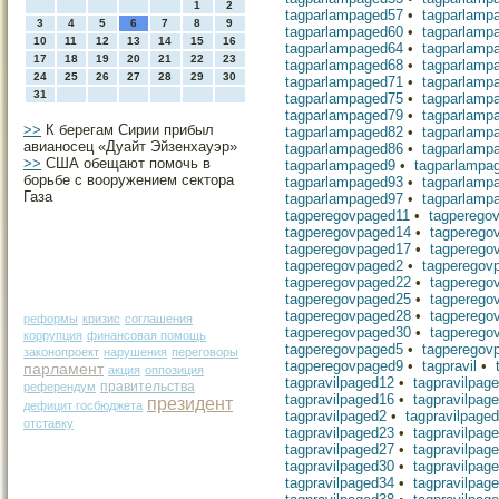
1
2
tagparlampaged57
•
tagparlamp
3
4
5
6
7
8
9
tagparlampaged60
•
tagparlamp
10
11
12
13
14
15
16
tagparlampaged64
•
tagparlamp
17
18
19
20
21
22
23
tagparlampaged68
•
tagparlamp
24
25
26
27
28
29
30
tagparlampaged71
•
tagparlamp
31
tagparlampaged75
•
tagparlamp
tagparlampaged79
•
tagparlamp
>>
К берегам Сирии прибыл
tagparlampaged82
•
tagparlamp
авианосец «Дуайт Эйзенхауэр»
tagparlampaged86
•
tagparlamp
>>
США обещают помочь в
tagparlampaged9
•
tagparlampa
борьбе с вооружением сектора
tagparlampaged93
•
tagparlamp
Газа
tagparlampaged97
•
tagparlamp
tagperegovpaged11
•
tagperego
tagperegovpaged14
•
tagperego
tagperegovpaged17
•
tagperego
tagperegovpaged2
•
tagperegov
tagperegovpaged22
•
tagperego
tagperegovpaged25
•
tagperego
tagperegovpaged28
•
tagperego
реформы
кризис
соглашения
tagperegovpaged30
•
tagperego
коррупция
финансовая помощь
tagperegovpaged5
•
tagperegov
законопроект
нарушения
переговоры
tagperegovpaged9
•
tagpravil
•
парламент
акция
оппозиция
tagpravilpaged12
•
tagpravilpag
правительства
референдум
tagpravilpaged16
•
tagpravilpag
президент
дефицит госбюджета
tagpravilpaged2
•
tagpravilpage
отставку
tagpravilpaged23
•
tagpravilpag
tagpravilpaged27
•
tagpravilpag
tagpravilpaged30
•
tagpravilpag
tagpravilpaged34
•
tagpravilpag