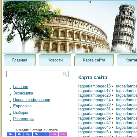
Главная
Новости
Карта сайта
Конта
Карта сайта
tagparlampaged13
•
tagparlamp
Главная
tagparlampaged17
•
tagparlamp
Экономика
tagparlampaged20
•
tagparlamp
Пресс-конференции
tagparlampaged24
•
tagparlamp
tagparlampaged28
•
tagparlamp
Евросоюз
tagparlampaged31
•
tagparlamp
Выборы
tagparlampaged35
•
tagparlamp
tagparlampaged39
•
tagparlamp
Резолюции
tagparlampaged42
•
tagparlamp
tagparlampaged46
•
tagparlamp
Сегодня: Четверг, 6 Августа
tagparlampaged5
•
tagparlampa
Пн
Вт
Ср
Чт
Пт
Сб
Вс
tagparlampaged53
•
tagparlamp