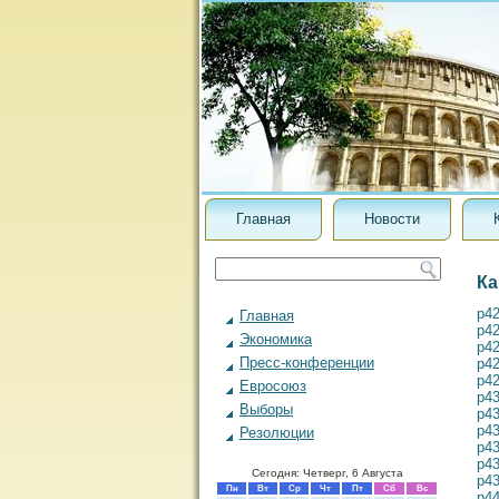
Главная
Новости
Ка
p4
Главная
p4
Экономика
p4
Пресс-конференции
p4
p4
Евросоюз
p4
Выборы
p4
p4
Резолюции
p4
p4
Сегодня: Четверг, 6 Августа
p4
Пн
Вт
Ср
Чт
Пт
Сб
Вс
p4