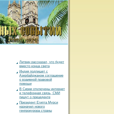
Литвин рассказал, что будет
вместо конца света
Индия подпишет с
Азербайджаном соглашение
о взаимной правовой
помощи
В Сирии отключены интернет
и телефонная связь, СМИ
пишут о прецеденте
Президент Египта Мурси
назначил нового
генпрокурора страны