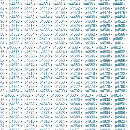
426
•
p4428
•
p443
•
p4430
•
p4432
•
p4434
•
p4436
•
p4438
•
p4440
•
442
•
p4444
•
p4446
•
p4448
•
p4450
•
p4452
•
p4454
•
p4456
•
p4458
•
460
•
p4462
•
p4464
•
p4466
•
p4468
•
p4470
•
p4472
•
p4474
•
p4476
•
478
•
p4480
•
p4482
•
p4484
•
p4486
•
p4488
•
p4490
•
p4492
•
p4494
•
496
•
p4498
•
p4500
•
p4502
•
p4504
•
p4506
•
p4508
•
p4510
•
p4512
•
514
•
p4516
•
p4518
•
p4520
•
p4522
•
p4524
•
p4526
•
p4528
•
p4530
•
532
•
p4534
•
p4536
•
p4538
•
p4540
•
p4542
•
p4544
•
p4546
•
p4548
•
550
•
p4552
•
p4554
•
p4556
•
p4558
•
p4560
•
p4562
•
p4564
•
p4566
•
568
•
p457
•
p4570
•
p4572
•
p4574
•
p4576
•
p4578
•
p4580
•
p4582
•
584
•
p4586
•
p4588
•
p4590
•
p4592
•
p4594
•
p4596
•
p4598
•
p46
•
60
•
p4600
•
p4602
•
p4604
•
p4606
•
p4608
•
p461
•
p4610
•
p4612
•
616
•
p4618
•
p4620
•
p4622
•
p4624
•
p4626
•
p4628
•
p4630
•
p4632
•
634
•
p4636
•
p4638
•
p4640
•
p4642
•
p4644
•
p4646
•
p4648
•
p4650
•
652
•
p4654
•
p4656
•
p4658
•
p4660
•
p4662
•
p4664
•
p4666
•
p4668
•
670
•
p4672
•
p4674
•
p4676
•
p4678
•
p4680
•
p4682
•
p4684
•
p4686
•
688
•
p4690
•
p4692
•
p4694
•
p4696
•
p4698
•
p4700
•
p4702
•
p4704
•
706
•
p4708
•
p4710
•
p4712
•
p4714
•
p4716
•
p4718
•
p4720
•
p4722
•
724
•
p4726
•
p4728
•
p4730
•
p4732
•
p4734
•
p4736
•
p4738
•
p4740
•
742
•
p4744
•
p4746
•
p4748
•
p4750
•
p4752
•
p4754
•
p4756
•
p4758
•
760
•
p4764
•
p4766
•
p4768
•
p4770
•
p4772
•
p4774
•
p4778
•
p4780
•
782
•
p4784
•
p4786
•
p4788
•
p4790
•
p4792
•
p4794
•
p4796
•
p4798
•
8
•
p4800
•
p4802
•
p4804
•
p4806
•
p4808
•
p4810
•
p4812
•
p4814
•
816
•
p4818
•
p4820
•
p4822
•
p4824
•
p4826
•
p4828
•
p4830
•
p4832
•
834
•
p4836
•
p4838
•
p4840
•
p4842
•
p4844
•
p4846
•
p4848
•
p4850
•
852
•
p4854
•
p4856
•
p4858
•
p4860
•
p4862
•
p4864
•
p4866
•
p4868
•
870
•
p4872
•
p4874
•
p4876
•
p4878
•
p4880
•
p4882
•
p4884
•
p4886
•
888
•
p4890
•
p4892
•
p4894
•
p4896
•
p4898
•
p4900
•
p4902
•
p4904
•
906
•
p4908
•
p4910
•
p4912
•
p4914
•
p4916
•
p4918
•
p4920
•
p4922
•
924
•
p4926
•
p4928
•
p4930
•
p4932
•
p4934
•
p4936
•
p4938
•
p4940
•