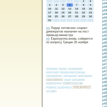
1
2
p4
3
4
5
6
7
8
9
p4
10
11
12
13
14
15
16
p4
17
18
19
20
21
22
23
p4
24
25
26
27
28
29
30
p4
31
p4
p4
>>
Лидер литовских социал-
p4
демократов назначен на пост
p4
премьер-министра
p4
>>
Еврогруппа вновь соберется
p4
по вопросу Греции 26 ноября
p4
p4
p4
p4
p4
p4
p4
p4
реформы
кризис
соглашения
p4
коррупция
финансовая помощь
p4
законопроект
нарушения
переговоры
p4
парламент
акция
оппозиция
p4
правительства
референдум
p4
президент
дефицит госбюджета
p4
отставку
p4
p4
p4
p4